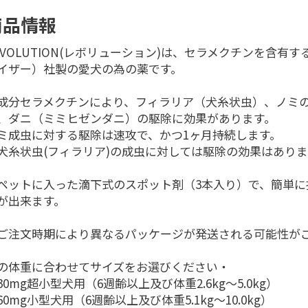
商品情報
EVOLUTION(レボリューション)は、セラメクチンを含有するP
イザー）社製の愛犬の為の薬です。
成分セラメクチンにより、フィラリア（犬糸状虫）、ノミ
、ダニ（ミミヒゼンダニ）の駆除に効果があります。
ミ成虫に対する駆除は速攻で、かつ1ヶ月持続します。
犬糸状虫(フィラリア)の成虫に対しては駆除の効果はあり
ペットに入った滴下式のスポット剤（3本入り）で、簡単に
が出来ます。
ご注文時期により異なるパッケージが発送される可能性が
の体重に合わせてサイズをお選びください・
30mg超小型犬用（6週齢以上及び体重2.6kg～5.0kg）
60mg小型犬用（6週齢以上及び体重5.1kg～10.0kg）