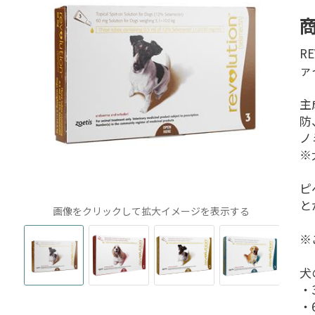
R
ァ
主
防
ノ
※
ピ
と
画像をクリックして拡大イメージを表示する
※
犬
・
・