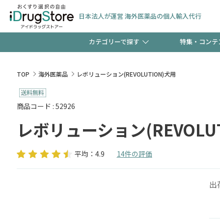
日本法人が運営 海外医薬品の個人輸入代行
カテゴリーで探す
特集・コンテ
サプリメント
頭皮
【早割】お得なクーポン
TOP
海外医薬品
レボリューション(REVOLUTION)犬用
ック分は今の内に！
コンタクトレンズ
一般
商品コード : 52926
レボリューション(REVOLUT
検査キット
新規登録で！今すぐ使え
ペッ
平均：4.9
14件の評価
出
友だち大募集！限定クー