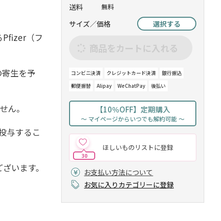
送料
無料
サイズ／価格
選択する
fizer（フ
商品をカートに入れる
の寄生を予
コンビニ決済
クレジットカード決済
銀行振込
郵便振替
Alipay
WeChatPay
後払い
ません。
【10％OFF】定期購入
～ マイページからいつでも解約可能 ～
投与するこ
ほしいものリストに登録
30
ございます。
お支払い方法について
お気に入りカテゴリーに登録