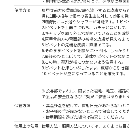
・副作用が認められた場合には、速やかに獣医師
使用方法
肩甲骨前方の背面部皮膚へ滴下すると皮膚から
月に1回の投与で個々の寄生虫に対して効果を発
2時間後には水浴やシャワーが可能です。1.ピ
2.ピペットを上向きにもち、カチッと音がして
3.キャップを取り外し穴が開いていることを確
4.肩甲骨前方の背面部の被毛を皮膚が見えるま
5.ピペットの先端を皮膚に直接あてる。
6.そのままピペットを静かに3～4回、しっかり
7.最後のひとしぼりで、液体をピペットのなか
8.この時、薬剤が指につかないよう注意する。
9.ピペットを押しつぶしたまま、皮膚から引き
10.ピペットが空になっていることを確認する。
※投与部でまれに、固まった被毛、毛玉、経路
で製品の安全性ならびに効果に影響はありませ
保管方法
・高温多湿を避けて、直射日光があたらないと
・お子様の手が届かないところで保管してくだ
・使用期限を過ぎた場合は破棄してください。
使用上の注意
使用方法・服用方法については、あくまでも目