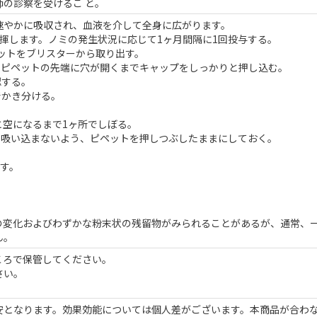
の診察を受けるこ と。
速やかに吸収され、血液を介して全身に広がります。
揮します。ノミの発生状況に応じて1ヶ月間隔に1回投与する。
ペットをブリスターから取り出す。
、ピペットの先端に穴が開くまでキャップをしっかりと押し込む。
認する。
でかき分ける。
と空になるまで1ヶ所でしぼる。
に吸い込まないよう、ピペットを押しつぶしたままにしておく。
離す。
の変化およびわずかな粉末状の残留物がみられることがあるが、通常、
ん。
ころで保管してください。
さい。
安となります。効果効能については個人差がございます。本商品が合わ