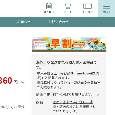
購入履歴
カート
クーポン
お知らせ
お問い合わせ
ティ
エイジングケア
トールで、夏の頭皮ストレスを完全リセッ
品
食品
海外より発送される個人輸入医薬品で
す。
ッフが贈る音声プログラム
輸入手続き上、内容品は「medicine(医薬
860
品)」と記載されます。
円
〜
※義務付けられている一部商品のみ商品名
が記載されます。
約7～14日でお届けします。
配達目安
いるものが一目でわかるランキング
返品できません。但し、破
返品
損・誤送の場合は再発送させ
2026/07/28 更新
ていただきます。