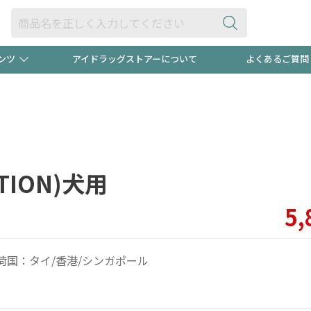
ンツ
アイドラッグストアーについて
よくあるご質問
・ヘアケア
ダイエット
ビュー
"3種類"出現中！今月のスト
極冷メン
ト！
医薬品(OTC)
衛生用品・日用品
防災用
ION)犬用
るクーポンプレゼント中！！
ト用品
オトナ向け
当店スタ
5,
荷国：タイ/香港/シンガポール
ポンも不定期配信
今売れて