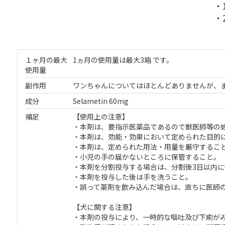
・
・
１ヶ月の最大
1ヵ月の使用量は最大3箱 です。
使用量
副作用
ワンちゃんについてはほとんどありませんが、
成分
Selametin 60mg
補足
【使用上の注意】
・本剤は、要指示医薬品であるので獣医師等の
・本剤は、効能・効果において定められた目的
・本剤は、定められた用法・用量を厳守するこ
・小児の手の届かないところに保管すること。
・本剤を分割投与する場合は、分割後3日以内に
・本剤を投与した後は手を洗うこと。
・誤って薬剤を飲み込んだ場合は、直ちに医師
【犬に関する注意】
・本剤の投与により、一時的な嘔吐及び下痢が