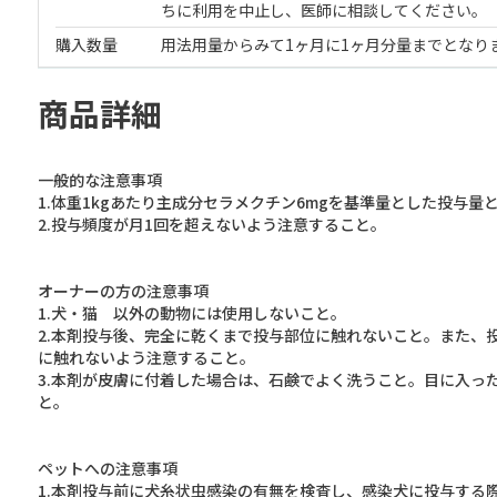
ちに利用を中止し、医師に相談してください。
購入数量
用法用量からみて1ヶ月に1ヶ月分量までとなり
商品詳細
一般的な注意事項
1.体重1kgあたり主成分セラメクチン6mgを基準量とした投与量
2.投与頻度が月1回を超えないよう注意すること。
オーナーの方の注意事項
1.犬・猫 以外の動物には使用しないこと。
2.本剤投与後、完全に乾くまで投与部位に触れないこと。また、
に触れないよう注意すること。
3.本剤が皮膚に付着した場合は、石鹸でよく洗うこと。目に入っ
と。
ペットへの注意事項
1.本剤投与前に犬糸状虫感染の有無を検査し、感染犬に投与する