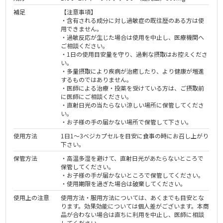
補足
【注意事項】
・含有される成分に対し過敏症の既往歴のある方は使
用できません。
・過敏反応が生じた場合は使用を中止し、医療機関へ
ご相談ください。
・1日の使用目安量を守り、過剰な摂取はお控えくださ
い。
・多量摂取により疾病が治癒したり、より健康が増進
するものではありません。
・医師による治療・投薬を受けている方は、ご摂取前
に医師にご相談ください。
・直射日光の当たらない涼しい場所に保管してくださ
い。
・お子様の手の届かない場所で保管して下さい。
使用方法
1日1～3ベジカプセルを目安に食事の時にお召し上がり
下さい。
保管方法
・高温多湿を避けて、直射日光があたらないところで
保管してください。
・お子様の手が届かないところで保管してください。
・使用期限を過ぎた場合は破棄してください。
使用上の注意
使用方法・服用方法については、あくまでも目安とな
ります。効果効能については個人差がございます。本商
品が合わない場合は直ちに利用を中止し、医師に相談
してください。