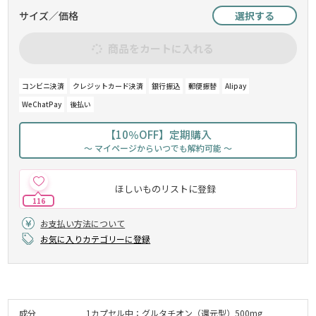
サイズ／価格
選択する
商品をカートに入れる
コンビニ決済
クレジットカード決済
銀行振込
郵便振替
Alipay
WeChatPay
後払い
【10％OFF】定期購入
～ マイページからいつでも解約可能 ～
ほしいものリストに登録
116
お支払い方法について
お気に入りカテゴリーに登録
成分
1カプセル中：グルタチオン（還元型）500mg