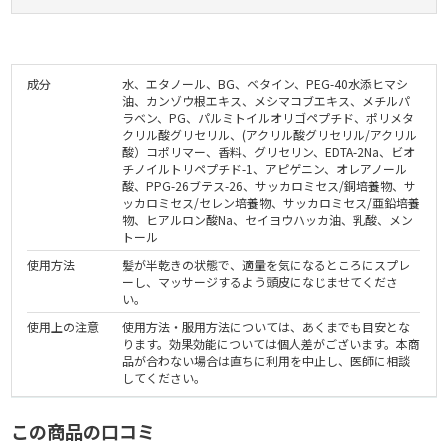
成分
水、エタノール、BG、ベタイン、PEG-40水添ヒマシ
油、カンゾウ根エキス、メシマコブエキス、メチルパ
ラベン、PG、パルミトイルオリゴペプチド、ポリメタ
クリル酸グリセリル、(アクリル酸グリセリル/アクリル
酸）コポリマー、香料、グリセリン、EDTA-2Na、ビオ
チノイルトリペプチド-1、アピゲニン、オレアノール
酸、PPG-26ブテス-26、サッカロミセス/銅培養物、サ
ッカロミセス/セレン培養物、サッカロミセス/亜鉛培養
物、ヒアルロン酸Na、セイヨウハッカ油、乳酸、メン
トール
使用方法
髪が半乾きの状態で、適量を気になるところにスプレ
ーし、マッサージするよう頭皮になじませてくださ
い。
使用上の注意
使用方法・服用方法については、あくまでも目安とな
ります。効果効能については個人差がございます。本商
品が合わない場合は直ちに利用を中止し、医師に相談
してください。
この商品の口コミ