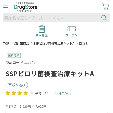
購入履歴
クーポン
TOP
海外医薬品
SSPピロリ菌検査治療キットA
口コミ
商品コード : 55640
SSPピロリ菌検査治療キットA
絞り込む
平均：4.1
12件の評価
全1種類
7,020円 ～ 7,020円