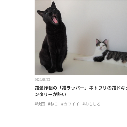
2022/08/23
猫愛炸裂の「猫ラッパー」ネトフリの猫ドキ
ンタリーが熱い
#映画
#ねこ
#カワイイ
#おもしろ