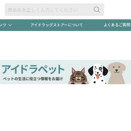
ンツ
アイドラッグストアーについて
よくあるご質問
・ヘアケア
ダイエット
ビュー
録ポイント2倍600円分プレ
【早割】
ック分は
医薬品(OTC)
衛生用品・日用品
防災用
頭皮ストレスを完全リセッ
ト用品
オトナ向け
新規登録
プログラム
友だち大