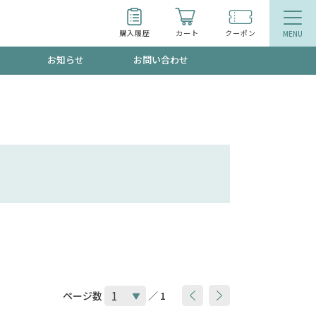
購入履歴
カート
クーポン
お知らせ
お問い合わせ
ティ
エイジングケア
お得なクーポン"3種類"出現中！今月のスト
今の内に！
品
食品
で！今すぐ使えるクーポンプレゼント中！！
募集！限定クーポンも不定期配信
ページ数
／ 1