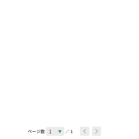
ページ数
／ 1