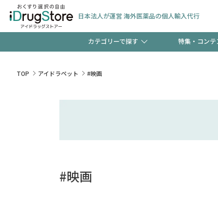
日本法人が運営 海外医薬品の個人輸入代行
カテゴリーで探す
特集・コンテ
サプリメント
頭皮
【週末限定】新規会員登
TOP
アイドラペット
#映画
ゼント中!!
コンタクトレンズ
一般
極冷メントールで、夏の
検査キット
ペッ
ト！
#映画
当店スタッフが贈る音声