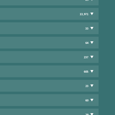
13,971
33
64
237
605
23
60
29