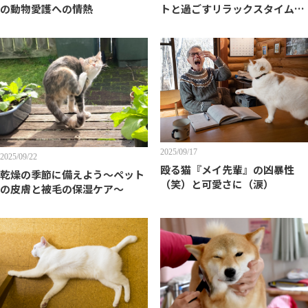
の動物愛護への情熱
トと過ごすリラックスタイムの
工夫
2025/09/17
2025/09/22
殴る猫『メイ先輩』の凶暴性
乾燥の季節に備えよう〜ペット
（笑）と可愛さに（涙）
の皮膚と被毛の保湿ケア〜