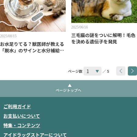
2025/06/16
三毛猫の謎をついに解明！毛色
2025/08/15
を決める遺伝子を発見
お水足りてる？獣医師が教える
「脱水」のサインと水分補給の
コツ
ページ数
／ 5
ページトップへ
ご利用ガイド
お支払いについて
特集・コンテンツ
アイドラッグストアーについて