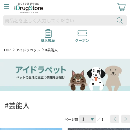
購入履歴
クーポン
TOP
アイドラペット
#芸能人
#芸能人
ページ数
／ 1