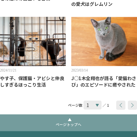
の愛犬はグレムリン
2024/11/21
2023/03/14
やす子、保護猫・アビシと仲良
J○1木全翔也が語る「愛猫わさ
しすぎるほっこり生活
び」のエピソードに癒やされた
ページ数
／ 1
ページトップへ