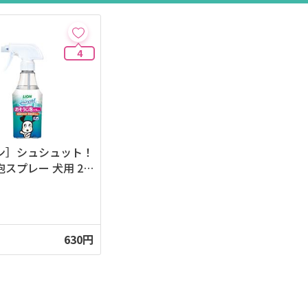
4
ン］シュシュット！
スプレー 犬用 27
630円