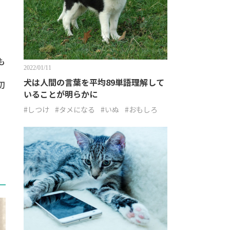
も
2022/01/11
犬は人間の言葉を平均89単語理解して
切
いることが明らかに
#しつけ
#タメになる
#いぬ
#おもしろ