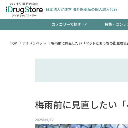
日本法人が運営 海外医薬品の個人輸入代行
カテゴリーで探す
特集・コンテ
サプリメント
頭皮
【早割】お得なクーポン
TOP
アイドラペット
梅雨前に見直したい「ペットとおうちの衛生環境
ック分は今の内に！
コンタクトレンズ
一般
検査キット
新規登録で！今すぐ使え
ペッ
梅雨前に見直したい「
友だち大募集！限定クー
2025/09/12