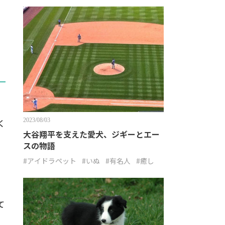
2023/08/03
く
大谷翔平を支えた愛犬、ジギーとエー
スの物語
#アイドラペット
#いぬ
#有名人
#癒し
て