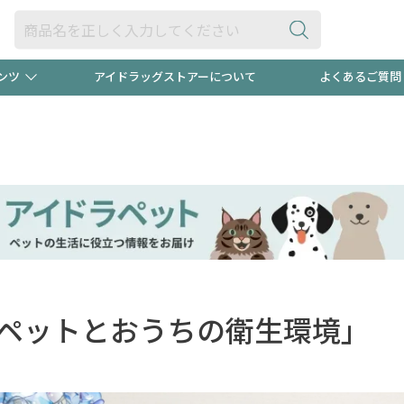
ンツ
アイドラッグストアーについて
よくあるご質問
・ヘアケア
ダイエット
ビュー
"3種類"出現中！今月のスト
極冷メン
」
ト！
医薬品(OTC)
衛生用品・日用品
防災用
るクーポンプレゼント中！！
ト用品
オトナ向け
当店スタ
ペットとおうちの衛生環境」
ポンも不定期配信
今売れて