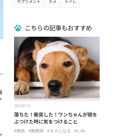
サプリメント
カメ
トイレ
こちらの記事もおすすめ
細
や
2022/07/14
落ちた！衝突した！ワンちゃんが頭を
ぶつけた時に気をつけること
#病気
#獣医師
#タメになる
#いぬ
ゃ