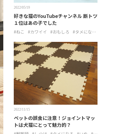
2022/05/19
好きな猫のYouTubeチャンネル 断トツ
１位はあの子でした
#ねこ
#カワイイ
#おもしろ
#タメにな
る
2022/11/15
ペットの誤食に注意！ジョイントマッ
トは犬猫にとって魅力的？
#獣医師
#しつけ
#タメになる
#いぬ
#ね