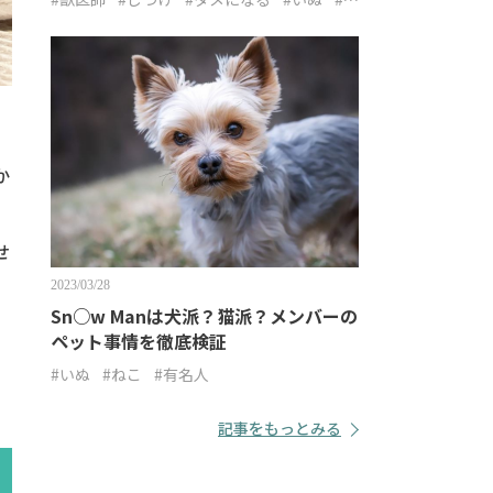
こ
か
せ
2023/03/28
Sn○w Manは犬派？猫派？メンバーの
ペット事情を徹底検証
#いぬ
#ねこ
#有名人
記事をもっとみる