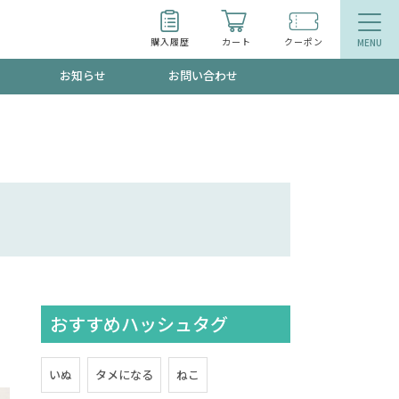
購入履歴
カート
クーポン
お知らせ
お問い合わせ
ティ
エイジングケア
トールで、夏の頭皮ストレスを完全リセッ
品
食品
ッフが贈る音声プログラム
おすすめハッシュタグ
いるものが一目でわかるランキング
いぬ
タメになる
ねこ