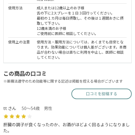
使用方法
成人または12歳以上のお子様
舌の下に2スプレーを１日３回行ってください。
最初の１カ月は毎日摂取し、その後は１週間おきに摂
取して下さい。
12歳未満のお子様
ご使用前に医師に相談してください。
使用上の注意
使用方法・服用方法については、あくまでも目安とな
ります。効果効能については個人差がございます。本商
品が合わない場合は直ちに利用を中止し、医師に相談
してください。
この商品の口コミ
※薬機法遵守のため効能等に関する記述は掲載を控える場合がございます
口コミを投稿する
tt さん
50～54歳 男性
肝臓の調子が良くなったのか、お酒がほどよく回るようになりまし
た。