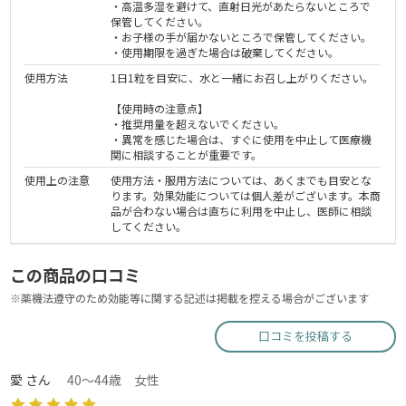
・高温多湿を避けて、直射日光があたらないところで
保管してください。
・お子様の手が届かないところで保管してください。
・使用期限を過ぎた場合は破棄してください。
使用方法
1日1粒を目安に、水と一緒にお召し上がりください。
【使用時の注意点】
・推奨用量を超えないでください。
・異常を感じた場合は、すぐに使用を中止して医療機
関に相談することが重要です。
使用上の注意
使用方法・服用方法については、あくまでも目安とな
ります。効果効能については個人差がございます。本商
品が合わない場合は直ちに利用を中止し、医師に相談
してください。
この商品の口コミ
※薬機法遵守のため効能等に関する記述は掲載を控える場合がございます
口コミを投稿する
愛 さん
40～44歳 女性