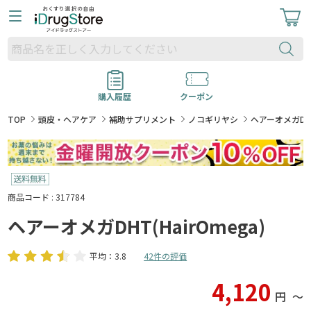
購入履歴
クーポン
TOP
頭皮・ヘアケア
補助サプリメント
ノコギリヤシ
ヘアーオメガDHT(
商品コード : 317784
ヘアーオメガDHT(HairOmega)
平均：3.8
42件の評価
4,120
円
〜