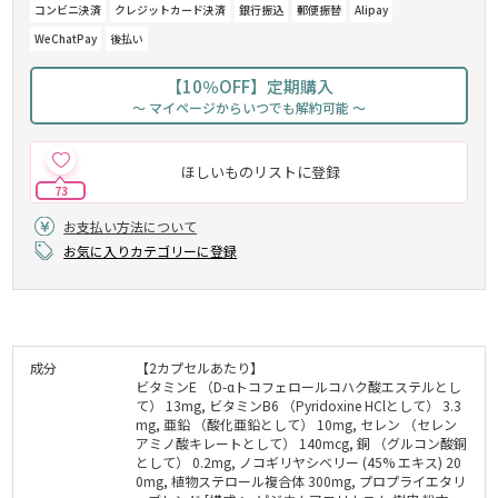
コンビニ決済
クレジットカード決済
銀行振込
郵便振替
Alipay
WeChatPay
後払い
【10％OFF】定期購入
～ マイページからいつでも解約可能 ～
ほしいものリストに登録
73
お支払い方法について
お気に入りカテゴリーに登録
成分
【2カプセルあたり】
ビタミンE （D-αトコフェロールコハク酸エステルとし
て） 13mg, ビタミンB6 （Pyridoxine HClとして） 3.3
mg, 亜鉛 （酸化亜鉛として） 10mg, セレン （セレン
アミノ酸キレートとして） 140mcg, 銅 （グルコン酸銅
として） 0.2mg, ノコギリヤシベリー (45% エキス) 20
0mg, 植物ステロール複合体 300mg, プロプライエタリ