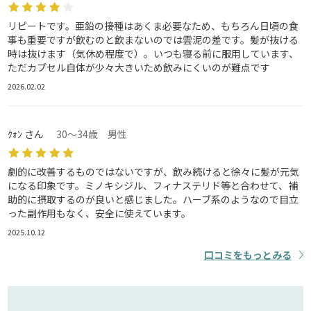
リピートです。亜鉛の接種はあくま必要なため、もちろん日頃の食
事も重要ですが飲むのと飲まないのでは雲泥の差です。髪が抜ける
時は抜けます（気休め程度で）。いつも寝る前に服用しています、
ただカプセル自体が少々大きいため飲みにくいのが難点です
2026.02.02
ｸｫﾝ さん
30～34歳 男性
劇的に改善するものではないですが、飲み続けると徐々に髪が元気
になる印象です。ミノキシジル、フィナステリド等と合わせて、補
助的に摂取するのが良いと感じました。ハーブ系のようなので目立
った副作用もなく、安全に使えています。
2025.10.12
口コミをもっとみる