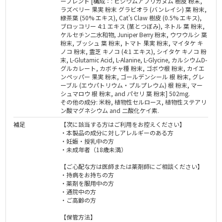
ーブレンド [構成：: ピジウムアフリカヌム 樹皮 粉末,
ラズベリー 果実 粉末 グラビオラ (バンレイシ) 葉 粉末,
緑茶葉 (50% エキス), Cat’s Claw 樹皮 (0.5% エキス),
ブロッコリー 4:1 エキス (茎とつぼみ), ネトル 葉 粉末,
ケルセチン二水和物, Juniper Berry 粉末, ウワウルシ 葉
粉末, ブッシュ 葉 粉末, トマト 果実 粉末, マイタケ キ
ノコ 粉末, 霊芝 キノコ (4:1 エキス), シイタケ キノコ 粉
末, L-Glutamic Acid, L-Alanine, L-Glycine, カルシウムD-
グルカレート, カボチャ種 粉末, ゴボウ根 粉末, カイエ
ンペッパー 果実 粉末, ゴールデンシール 根 粉末, グレ
ーブル (エウパトリウム・プルプレウム) 根 粉末, マー
シュマロウ 根 粉末, and パセリ 葉 粉末] 502mg.
その他の成分: 米粉, 植物性セルロース, 植物性ステアリ
ン酸マグネシウム and 二酸化ケイ素.
補足
【次に該当する方はご利用をお控えください】
・本製品の成分に対しアレルギーのある方
・妊娠・授乳中の方
・未成年者（18歳未満）
【ご心配な方は医師または薬剤師にご相談ください】
・持病をお持ちの方
・薬剤を服用中の方
・通院中の方
・ご高齢の方
【保管方法】