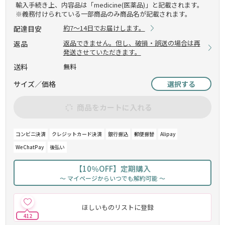
輸入手続き上、内容品は「medicine(医薬品)」と記載されます。
※義務付けられている一部商品のみ商品名が記載されます。
約7～14日でお届けします。
配達目安
返品できません。但し、破損・誤送の場合は再
返品
発送させていただきます。
送料
無料
サイズ／価格
選択する
商品をカートに入れる
コンビニ決済
クレジットカード決済
銀行振込
郵便振替
Alipay
WeChatPay
後払い
【10％OFF】定期購入
～ マイページからいつでも解約可能 ～
ほしいものリストに登録
412