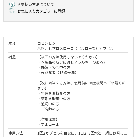
お支払い方法について
お気に入りカテゴリーに登録
成分
ヨヒンビン
米粉、ヒプロメロース（セルロース）カプセル
補足
【以下の方は使用しないでください】
・本製品の成分に対しアレルギーのある方
・妊娠・授乳中の方
・未成年者（18歳未満）
【次に該当する方は、使用前に医療機関へご相談くだ
さい】
・持病をお持ちの方
・薬剤を服用中の方
・通院中の方
・ご高齢の方
【併用注意】
・アルコール
使用方法
1回2カプセルを目安に、1日2~3回水と一緒にお召し上