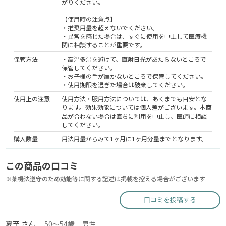
がりください。
【使用時の注意点】
・推奨用量を超えないでください。
・異常を感じた場合は、すぐに使用を中止して医療機
関に相談することが重要です。
保管方法
・高温多湿を避けて、直射日光があたらないところで
保管してください。
・お子様の手が届かないところで保管してください。
・使用期限を過ぎた場合は破棄してください。
使用上の注意
使用方法・服用方法については、あくまでも目安とな
ります。効果効能については個人差がございます。本商
品が合わない場合は直ちに利用を中止し、医師に相談
してください。
購入数量
用法用量からみて1ヶ月に1ヶ月分量までとなります。
この商品の口コミ
※薬機法遵守のため効能等に関する記述は掲載を控える場合がございます
口コミを投稿する
夏至 さん
50～54歳 男性