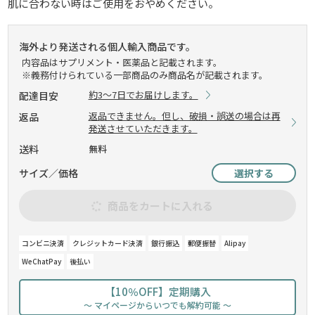
肌に合わない時はご使用をおやめください。
海外より発送される個人輸入商品です。
内容品はサプリメント・医薬品と記載されます。
※義務付けられている一部商品のみ商品名が記載されます。
約3～7日でお届けします。
配達目安
返品できません。但し、破損・誤送の場合は再
返品
発送させていただきます。
送料
無料
サイズ／価格
選択する
商品をカートに入れる
コンビニ決済
クレジットカード決済
銀行振込
郵便振替
Alipay
WeChatPay
後払い
【10％OFF】定期購入
～ マイページからいつでも解約可能 ～