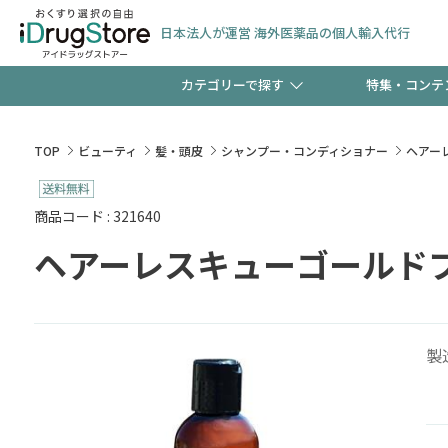
日本法人が運営 海外医薬品の個人輸入代行
カテゴリーで探す
特集・コンテ
サプリメント
頭皮
【早割】お得なクーポン
TOP
ビューティ
髪・頭皮
シャンプー・コンディショナー
ヘアー
ック分は今の内に！
コンタクトレンズ
一般
商品コード : 321640
ヘアーレスキューゴールド
検査キット
新規登録で！今すぐ使え
ペッ
製
友だち大募集！限定クー