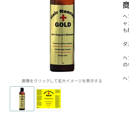
ヘ
ャ
も
ダ
ヘ
の
ヘ
画像をクリックして拡大イメージを表示する