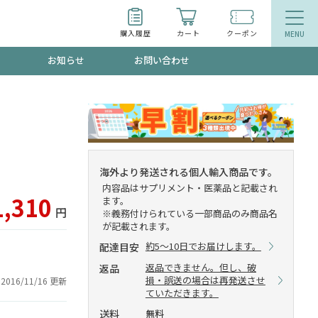
購入履歴
カート
クーポン
お知らせ
お問い合わせ
ティ
エイジングケア
トールで、夏の頭皮ストレスを完全リセッ
品
食品
海外より発送される個人輸入商品です。
内容品はサプリメント・医薬品と記載され
ッフが贈る音声プログラム
1,310
ます。
円
※義務付けられている一部商品のみ商品名
が記載されます。
約5～10日でお届けします。
配達目安
いるものが一目でわかるランキング
返品できません。但し、破
返品
損・誤送の場合は再発送させ
2016/11/16 更新
ていただきます。
送料
無料