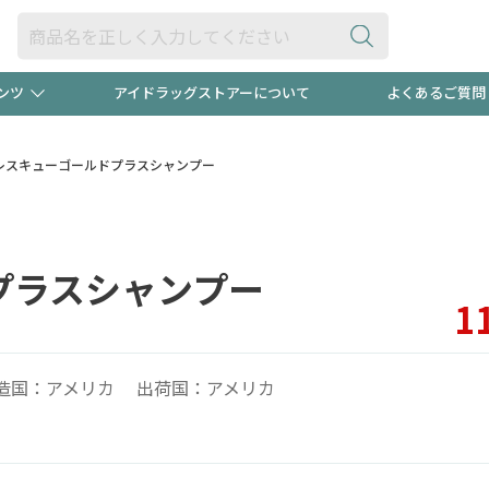
ンツ
アイドラッグストアーについて
よくあるご質問
・ヘアケア
ダイエット
ビュー
"3種類"出現中！今月のスト
極冷メン
レスキューゴールドプラスシャンプー
ト！
医薬品(OTC)
衛生用品・日用品
防災用
プラスシャンプー
るクーポンプレゼント中！！
ト用品
オトナ向け
当店スタ
1
造国：アメリカ 出荷国：アメリカ
ポンも不定期配信
今売れて