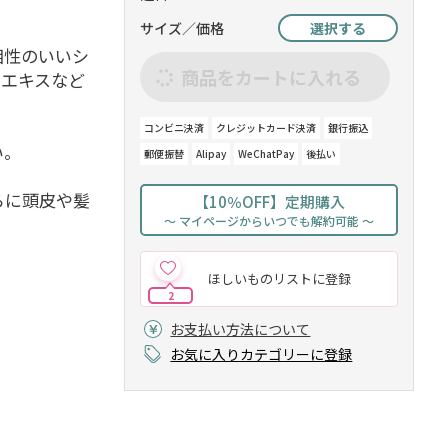
サイズ／価格
選択する
相性のいいシ
商品をカートに入れる
ラエキスなど
。
コンビニ決済
クレジットカード決済
銀行振込
い。
郵便振替
Alipay
WeChatPay
後払い
らに頭皮や髪
【10％OFF】定期購入
～ マイページからいつでも解約可能 ～
ほしいものリストに登録
2
お支払い方法について
お気に入りカテゴリーに登録