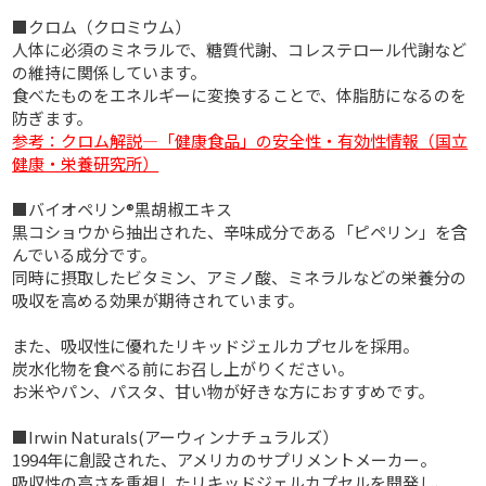
■クロム（クロミウム）
人体に必須のミネラルで、糖質代謝、コレステロール代謝など
の維持に関係しています。
食べたものをエネルギーに変換することで、体脂肪になるのを
防ぎます。
参考：クロム解説―「健康食品」の安全性・有効性情報（国立
健康・栄養研究所）
■バイオペリン®黒胡椒エキス
黒コショウから抽出された、辛味成分である「ピペリン」を含
んでいる成分です。
同時に摂取したビタミン、アミノ酸、ミネラルなどの栄養分の
吸収を高める効果が期待されています。
また、吸収性に優れたリキッドジェルカプセルを採用。
炭水化物を食べる前にお召し上がりください。
お米やパン、パスタ、甘い物が好きな方におすすめです。
■Irwin Naturals(アーウィンナチュラルズ）
1994年に創設された、アメリカのサプリメントメーカー。
吸収性の高さを重視したリキッドジェルカプセルを開発し、