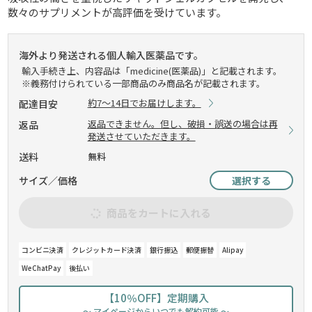
数々のサプリメントが高評価を受けています。
海外より発送される個人輸入医薬品です。
輸入手続き上、内容品は「medicine(医薬品)」と記載されます。
※義務付けられている一部商品のみ商品名が記載されます。
約7～14日でお届けします。
配達目安
返品できません。但し、破損・誤送の場合は再
返品
発送させていただきます。
送料
無料
サイズ／価格
選択する
商品をカートに入れる
コンビニ決済
クレジットカード決済
銀行振込
郵便振替
Alipay
WeChatPay
後払い
【10％OFF】定期購入
～ マイページからいつでも解約可能 ～