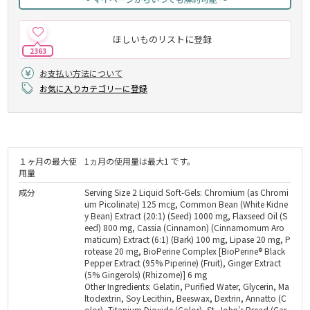
ほしいものリストに登録
2363
お支払い方法について
お気に入りカテゴリーに登録
１ヶ月の最大使
1ヵ月の使用量は最大1 です。
用量
成分
Serving Size 2 Liquid Soft-Gels: Chromium (as Chromi
um Picolinate) 125 mcg, Common Bean (White Kidne
y Bean) Extract (20:1) (Seed) 1000 mg, Flaxseed Oil (S
eed) 800 mg, Cassia (Cinnamon) (Cinnamomum Aro
maticum) Extract (6:1) (Bark) 100 mg, Lipase 20 mg, P
rotease 20 mg, BioPerine Complex [BioPerine® Black
Pepper Extract (95% Piperine) (Fruit), Ginger Extract
(5% Gingerols) (Rhizome)] 6 mg
Other Ingredients: Gelatin, Purified Water, Glycerin, Ma
ltodextrin, Soy Lecithin, Beeswax, Dextrin, Annatto (C
olor), Titanium Dioxide (Color), St. John’s Bread (Car