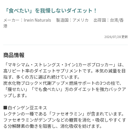
「食べたい」を我慢しないダイエット！
メーカー：Irwin Naturals 製造国：アメリカ 出荷国：台湾/香
港
2026/07/28 更新
商品情報
「マキシマム・ストレングス・3イン1カーボブロッカー」は、
高リピート率のダイエットサプリメントです。本気の減量を目
指す、多くの方に選ばれ続けています。
炭水化物ブロック×代謝アップ×燃焼サポートの3つの柱で、
「痩せたい」「でも食べたい」方のダイエットを強力バックア
ップします。
■白インゲン豆エキス
レクチンの一種である「ファセオラミン」が含まれています。
ファセオラミンがデンプンなどの糖質を消化・吸収しやすくす
る分解酵素の働きを阻害し、消化吸収を妨げます。