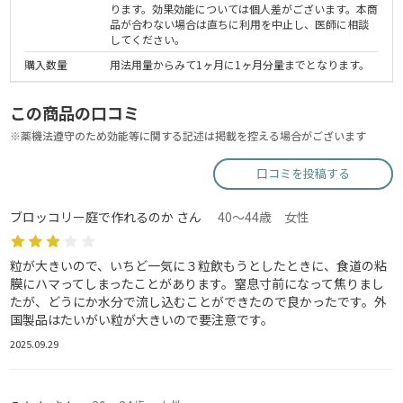
ります。効果効能については個人差がございます。本商
品が合わない場合は直ちに利用を中止し、医師に相談
してください。
購入数量
用法用量からみて1ヶ月に1ヶ月分量までとなります。
この商品の口コミ
※薬機法遵守のため効能等に関する記述は掲載を控える場合がございます
口コミを投稿する
ブロッコリー庭で作れるのか さん
40～44歳 女性
粒が大きいので、いちど一気に３粒飲もうとしたときに、食道の粘
膜にハマってしまったことがあります。窒息寸前になって焦りまし
たが、どうにか水分で流し込むことができたので良かったです。外
国製品はたいがい粒が大きいので要注意です。
2025.09.29