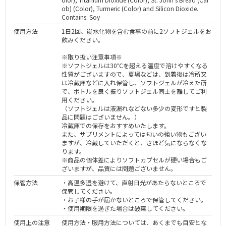
ob) (Color), Turmeric (Color) and Silicon Dioxide.
Contains: Soy
使用方法
1日2回、炭水化物を含む食事の前に2ソフトジェルをお
飲みください。
※取り扱い注意事項※
※ソフトジェルは30℃を超える温度で溶けやすくなる
性質がございますので、夏場などは、到着後は冷所又
は冷蔵庫などに入れ保管し、ソフトジェルが冷えた所
で、ボトルを良く振りソフトジェル同士を離してご利
用ください。
（ソフトジェルは液漏れなどない多少の変形ですと製
品に問題はございません。）
冷蔵庫での保存をおすすめいたします。
また、サプリメントによっては匂いの強い物もござい
ますが、冷蔵していただくと、さほど気にならなくな
ります。
※商品の個体差によりソフトカプセルが硬い場合もご
ざいますが、品質には問題ございません。
保管方法
・高温多湿を避けて、直射日光があたらないところで
保管してください。
・お子様の手が届かないところで保管してください。
・使用期限を過ぎた場合は破棄してください。
使用上の注意
使用方法・服用方法については、あくまでも目安とな