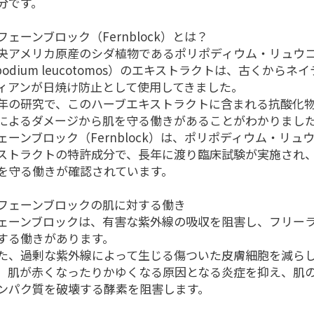
分です。
フェーンブロック（Fernblock）とは？
央アメリカ原産のシダ植物であるポリポディウム・リュウコ
ypodium leucotomos）のエキストラクトは、古くからネ
ィアンが日焼け防止として使用してきました。
年の研究で、このハーブエキストラクトに含まれる抗酸化
によるダメージから肌を守る働きがあることがわかりまし
ェーンブロック（Fernblock）は、ポリポディウム・リュ
ストラクトの特許成分で、長年に渡り臨床試験が実施され
を守る働きが確認されています。
フェーンブロックの肌に対する働き
ェーンブロックは、有害な紫外線の吸収を阻害し、フリー
する働きがあります。
た、過剰な紫外線によって生じる傷ついた皮膚細胞を減ら
、肌が赤くなったりかゆくなる原因となる炎症を抑え、肌
ンパク質を破壊する酵素を阻害します。