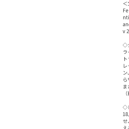
＜
Fe
nt
an
v 2
◇
ラ
ト
レ
ン
ら
ま
（
◇
1
せ
え