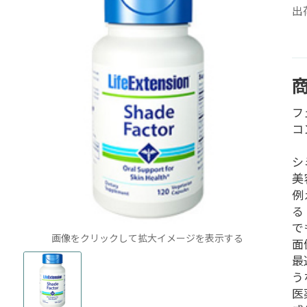
出
フ
コ
シ
美
例
る
で
画像をクリックして拡大イメージを表示する
面
最
う
医