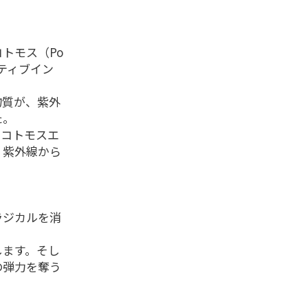
トモス（Po
イティブイン
物質が、紫外
た。
ウコトモスエ
、紫外線から
ラジカルを消
します。そし
の弾力を奪う