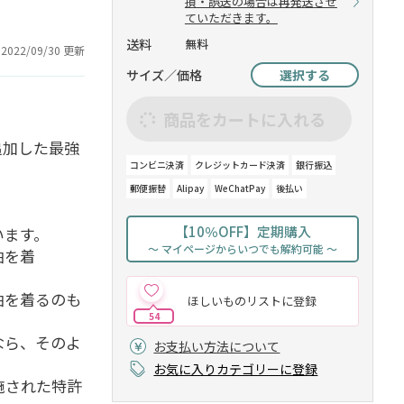
損・誤送の場合は再発送させ
ていただきます。
送料
無料
2022/09/30 更新
サイズ／価格
選択する
商品をカートに入れる
追加した最強
コンビニ決済
クレジットカード決済
銀行振込
郵便振替
Alipay
WeChatPay
後払い
【10％OFF】定期購入
います。
～ マイページからいつでも解約可能 ～
袖を着
袖を着るのも
ほしいものリストに登録
54
なら、そのよ
お支払い方法について
お気に入りカテゴリーに登録
施された特許