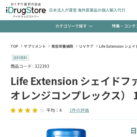
日本法人が運営 海外医薬品の個人輸入代行
カテゴリーで探す
特集・コンテ
サプリメント
頭皮
【週末限定】新規会員登
TOP
サプリメント
美容栄養補助
ＵＶケア
Life Extensi
ゼント中!!
コンタクトレンズ
一般
商品コード : 322393
Life Extension シ
極冷メントールで、夏の
検査キット
ペッ
ト！
オレンジコンプレックス） 
平均：4
1件の評価
当店スタッフが贈る音声
日