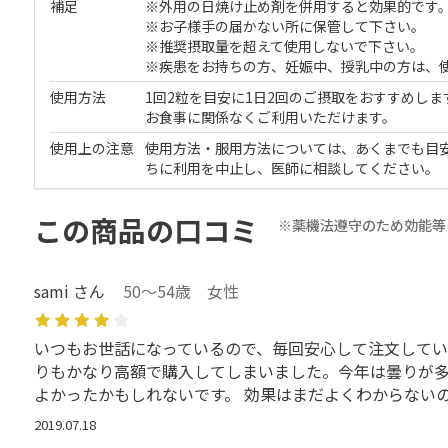
補足
※外用の日焼け止め剤を併用すると効果的です
※お子様手の届かない所に保管して下さい。
※推奨摂取量を超えて使用しないで下さい。
※疾患をお持ちの方、妊娠中、授乳中の方は、
使用方法
1回2粒を目安に1日2回のご摂取をおすすめしま
お食事に関係なくご利用いただけます。
使用上の注意
使用方法・服用方法については、あくまでも目
ちに利用を中止し、医師に相談してください。
この商品の口コミ
※薬機法遵守のため効能等
sami さん
50～54歳 女性
いつもお世話になっているので、毎回安心して注文してい
りもかなり高額で購入してしまいました。今年は曇りが多
よかったかもしれないです。 効果はまだよくわからない
2019.07.18