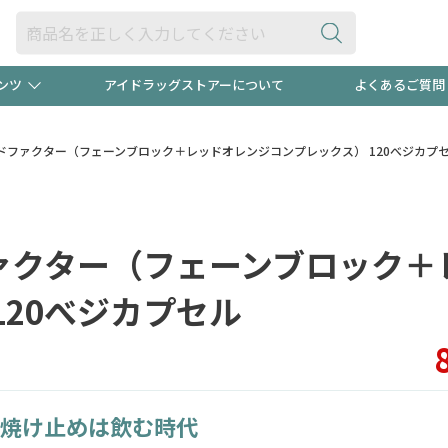
ンツ
アイドラッグストアーについて
よくあるご質問
・ヘアケア
ダイエット
ビュー
録ポイント2倍600円分プレ
【早割】
on シェイドファクター（フェーンブロック＋レッドオレンジコンプレックス） 120べジカプ
ック分は
医薬品(OTC)
衛生用品・日用品
防災用
ェイドファクター（フェーンブロック
頭皮ストレスを完全リセッ
ト用品
オトナ向け
新規登録
120べジカプセル
プログラム
友だち大
焼け止めは飲む時代