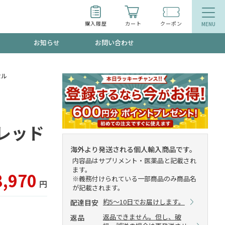
購入履歴
カート
クーポン
お知らせ
お問い合わせ
ティ
エイジングケア
お得なクーポン"3種類"出現中！今月のスト
セル
今の内に！
品
食品
＋レッド
で！今すぐ使えるクーポンプレゼント中！！
海外より発送される個人輸入商品です。
内容品はサプリメント・医薬品と記載され
ます。
8,970
※義務付けられている一部商品のみ商品名
円
が記載されます。
募集！限定クーポンも不定期配信
約5～10日でお届けします。
配達目安
返品できません。但し、破
返品