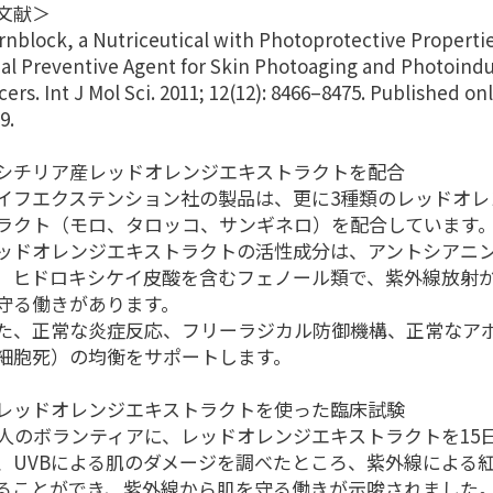
文献＞
rnblock, a Nutriceutical with Photoprotective Properti
ial Preventive Agent for Skin Photoaging and Photoind
cers. Int J Mol Sci. 2011; 12(12): 8466–8475. Published on
9.
シチリア産レッドオレンジエキストラクトを配合
イフエクステンション社の製品は、更に3種類のレッドオレ
ラクト（モロ、タロッコ、サンギネロ）を配合しています
ッドオレンジエキストラクトの活性成分は、アントシアニ
、ヒドロキシケイ皮酸を含むフェノール類で、紫外線放射
守る働きがあります。
た、正常な炎症反応、フリーラジカル防御機構、正常なア
細胞死）の均衡をサポートします。
レッドオレンジエキストラクトを使った臨床試験
8人のボランティアに、レッドオレンジエキストラクトを15
、UVBによる肌のダメージを調べたところ、紫外線による紅
ることができ、紫外線から肌を守る働きが示唆されました