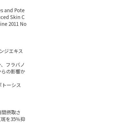
es and Pote
uced Skin C
line 2011 No
ンジエキス
。
ン、フラバノ
からの影響か
ポトーシス
日間摂取さ
斑を35％抑
。