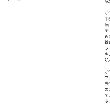
成
◇
中
l
デ
近
線
フ
キ
肌
◇
フ
去
ま
て
タ