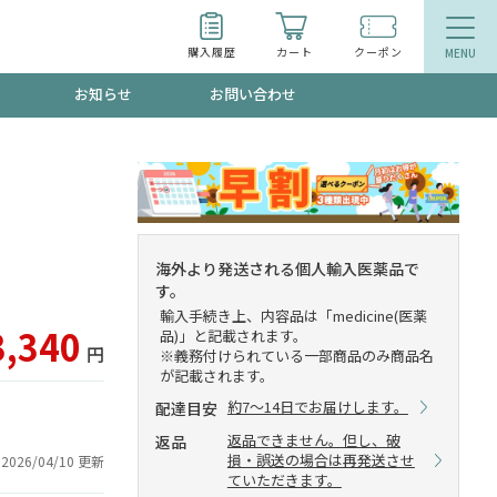
購入履歴
カート
クーポン
お知らせ
お問い合わせ
ティ
エイジングケア
トールで、夏の頭皮ストレスを完全リセッ
品
食品
海外より発送される個人輸入医薬品で
す。
ッフが贈る音声プログラム
輸入手続き上、内容品は「medicine(医薬
3,340
品)」と記載されます。
円
※義務付けられている一部商品のみ商品名
が記載されます。
約7～14日でお届けします。
配達目安
いるものが一目でわかるランキング
返品できません。但し、破
返品
損・誤送の場合は再発送させ
2026/04/10 更新
ていただきます。