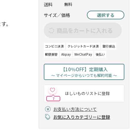
送料
無料
サイズ／価格
選択する
ます。
商品をカートに入れる
コンビニ決済
クレジットカード決済
銀行振込
郵便振替
Alipay
WeChatPay
後払い
【10％OFF】定期購入
～ マイページからいつでも解約可能 ～
ほしいものリストに登録
7
お支払い方法について
お気に入りカテゴリーに登録