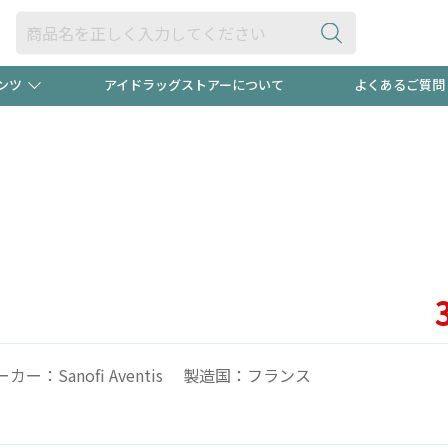
ンツ
アイドラッグストアーについて
よくあるご質問
・ヘアケア
ダイエット
ビュー
"3種類"出現中！今月のスト
極冷メン
ト！
医薬品(OTC)
衛生用品・日用品
防災用
るクーポンプレゼント中！！
ト用品
オトナ向け
当店スタ
ーカー：Sanofi Aventis 製造国：フランス
ポンも不定期配信
今売れて