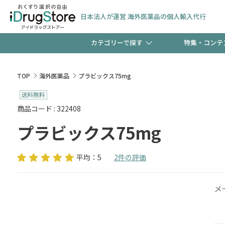
日本法人が運営 海外医薬品の個人輸入代行
カテゴリーで探す
特集・コンテ
サプリメント
頭皮
【早割】お得なクーポン
TOP
海外医薬品
プラビックス75mg
ック分は今の内に！
コンタクトレンズ
一般
商品コード : 322408
プラビックス75mg
検査キット
新規登録で！今すぐ使え
ペッ
平均：5
2件の評価
メ
友だち大募集！限定クー