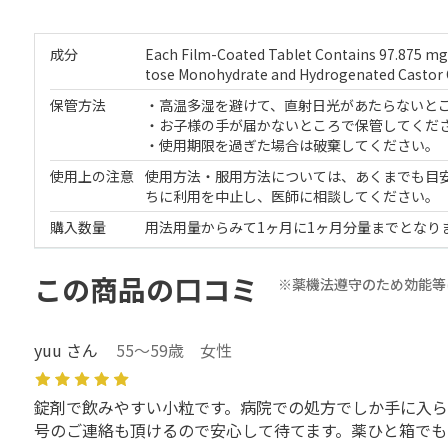
成分
Each Film-Coated Tablet Contains 97.875 mg 
tose Monohydrate and Hydrogenated Castor Oi
保管方法
・高温多湿を避けて、直射日光があたらないと
・お子様の手が届かないところで保管してくだ
・使用期限を過ぎた場合は破棄してください。
使用上の注意
使用方法・服用方法については、あくまでも目
ちに利用を中止し、医師に相談してください。
購入数量
用法用量からみて1ヶ月に1ヶ月分量までとなり
この商品の口コミ
※薬機法遵守のため効能等
yuu さん
55～59歳 女性
錠剤で飲みやすい小粒です。病院での処方でしか手に入ら
号のご連絡も頂けるので安心して待てます。薬ひと箱でも