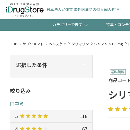
日本法人が運営 海外医薬品の個人輸入代行
カテゴリーで探す
特集・コンテ
サプリメント
頭皮
【早割】お得なクーポン
TOP
サプリメント
ヘルスケア
シリマリン
シリマリン100mg
ック分は今の内に！
コンタクトレンズ
一般
選択した条件
―
検査キット
新規登録で！今すぐ使え
ペッ
商品コード :
絞り込み
シリ
口コミ
友だち大募集！限定クー
5
116
4
67