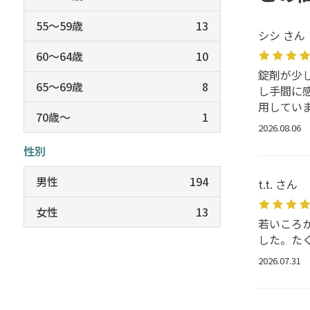
55～59歳
13
シシ さん
60～64歳
10
錠剤が少
65～69歳
8
し手間に
用してい
70歳～
1
2026.08.06
性別
男性
194
t.t. さん
女性
13
若いころ
した。た
2026.07.31