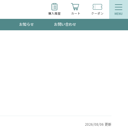
購入履歴
カート
クーポン
お知らせ
お問い合わせ
ティ
エイジングケア
トールで、夏の頭皮ストレスを完全リセッ
品
食品
ッフが贈る音声プログラム
いるものが一目でわかるランキング
2026/08/06 更新