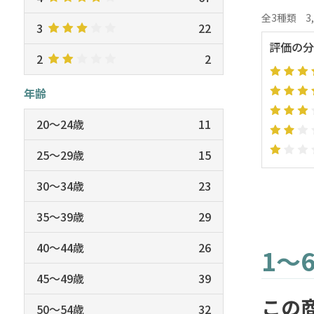
全3種類
3
3
22
評価の分
2
2
年齢
20～24歳
11
25～29歳
15
30～34歳
23
35～39歳
29
40～44歳
26
1～
45～49歳
39
この
50～54歳
32