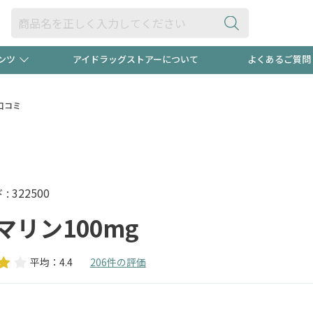
ンツ
アイドラッグストアーについて
よくあるご質問
・ヘアケア
ダイエット
ビュー
"3種類"出現中！今月のスト
極冷メン
口コミ
ト！
医薬品(OTC)
衛生用品・日用品
防災用
るクーポンプレゼント中！！
ト用品
オトナ向け
当店スタ
 322500
マリン100mg
平均：4.4
206件の評価
ポンも不定期配信
今売れて