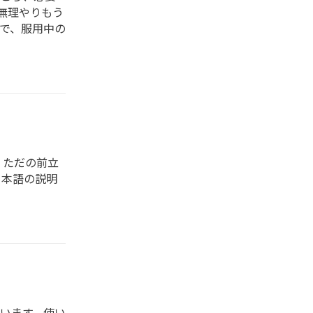
無理やりもう
で、服用中の
、ただの前立
日本語の説明
います。使い