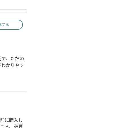
稿する
配で、ただの
がわかりやす
前に購入し
ころ、必要