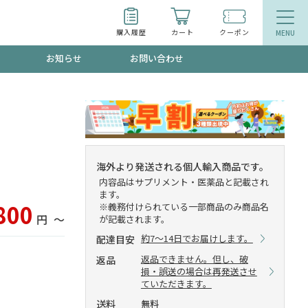
購入履歴
カート
クーポン
お知らせ
お問い合わせ
ティ
エイジングケア
トールで、夏の頭皮ストレスを完全リセッ
品
食品
海外より発送される個人輸入商品です。
内容品はサプリメント・医薬品と記載され
ッフが贈る音声プログラム
ます。
800
※義務付けられている一部商品のみ商品名
円
〜
が記載されます。
約7～14日でお届けします。
配達目安
いるものが一目でわかるランキング
返品できません。但し、破
返品
損・誤送の場合は再発送させ
ていただきます。
送料
無料