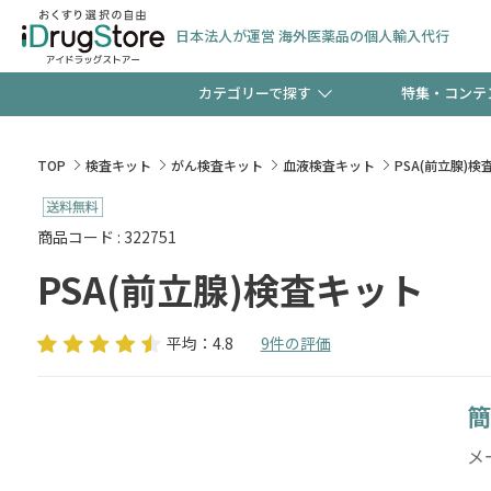
日本法人が運営 海外医薬品の個人輸入代行
カテゴリーで探す
特集・コンテ
サプリメント
頭皮
【早割】お得なクーポン
TOP
検査キット
がん検査キット
血液検査キット
PSA(前立腺)検
ック分は今の内に！
コンタクトレンズ
一般
商品コード : 322751
PSA(前立腺)検査キット
検査キット
新規登録で！今すぐ使え
ペッ
平均：4.8
9件の評価
簡
友だち大募集！限定クー
メー