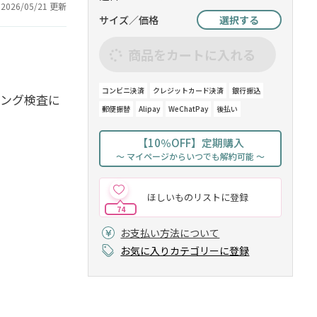
2026/05/21 更新
サイズ／価格
選択する
商品をカートに入れる
コンビニ決済
クレジットカード決済
銀行振込
ニング検査に
郵便振替
Alipay
WeChatPay
後払い
【10％OFF】定期購入
～ マイページからいつでも解約可能 ～
ほしいものリストに登録
74
お支払い方法について
お気に入りカテゴリーに登録