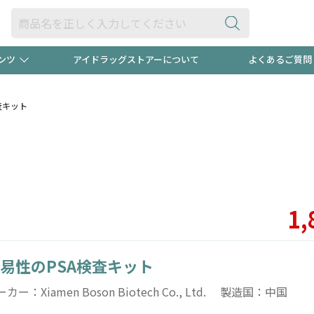
ンツ
アイドラッグストアーについて
よくあるご質問
・ヘアケア
ダイエット
ビュー
"3種類"出現中！今月のスト
極冷メン
査キット
ト！
医薬品(OTC)
衛生用品・日用品
防災用
るクーポンプレゼント中！！
ト用品
オトナ向け
当店スタ
1,
易性のPSA検査キット
ポンも不定期配信
今売れて
カー：Xiamen Boson Biotech Co., Ltd. 製造国：中国