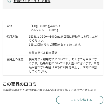
お気に入りカテゴリーに登録
成分
（1.0g[1000mg]あたり）
Lグルタミン 1000mg
使用方法
1回あたり500～1000mgを目安に運動前にお召し上が
りください。
1日に3回までのご摂取をおすすめします。
※英文ラベル日本語訳
使用上の注意
使用方法・服用方法については、あくまでも目安とな
ります。効果効能については個人差がございます。本商
品が合わない場合は直ちに利用を中止し、医師に相談
してください。
この商品の口コミ
※薬機法遵守のため効能等に関する記述は掲載を控える場合がございます
口コミを投稿する