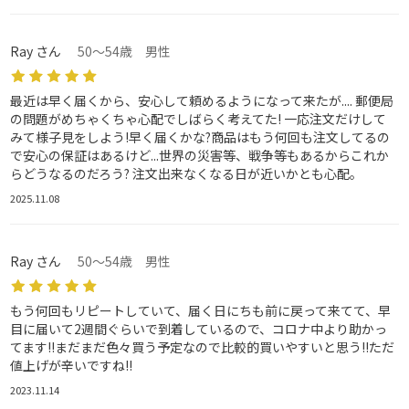
Ray さん
50～54歳 男性
最近は早く届くから、安心して頼めるようになって来たが.... 郵便局
の問題がめちゃくちゃ心配でしばらく考えてた! 一応注文だけして
みて様子見をしよう!早く届くかな?商品はもう何回も注文してるの
で安心の保証はあるけど...世界の災害等、戦争等もあるからこれか
らどうなるのだろう? 注文出来なくなる日が近いかとも心配。
2025.11.08
Ray さん
50～54歳 男性
もう何回もリピートしていて、届く日にちも前に戻って来てて、早
目に届いて2週間ぐらいで到着しているので、コロナ中より助かっ
てます!!まだまだ色々買う予定なので比較的買いやすいと思う!!ただ
値上げが辛いですね!!
2023.11.14