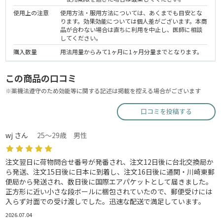
使用上の注意
使用方法・服用方法については、あくまでも目安とな
ります。効果効能については個人差がございます。本商
品が合わない場合は直ちに利用を中止し、医師に相談
してください。
購入数量
用法用量からみて1ヶ月に1ヶ月分量までとなります。
この商品の口コミ
※薬機法遵守のため効能等に関する記述は掲載を控える場合がございます
口コミを投稿する
wj さん
25～29歳 男性
注文翌日に荷物問合せ番号が発番され、注文12日後に台北交換局か
ら発送、注文15日後に日本に到着し、注文16日後に通関・川崎東郵
便局から発送され、数日後に国際エアパケットとして届きました。
正方形に近い小さな段ボールに梱包されていたので、郵便受けには
入らず対面での受け渡しでした。迅速な配送で満足しています。
2026.07.04