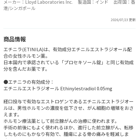
メーカー：Lloyd Laboratories Inc. 製造国：インド 出荷国：香
港/シンガポール
2026/07/23 更新
商品情報
エチニラ(ETINILA)は、有効成分エチニルエストラジオール配
合の女性ホルモン薬。
日本国内で承認されている「プロセキソール錠」と同じ有効成
分を含んだお薬です。
●エチニラの有効成分：
エチニルエストラジオール Ethinylestradiol 0.05mg
経口投与で有効なエストロゲンであるエチニルエストラジオー
ルは、男性ホルモンの濃度を低下させ、がん細胞の増殖をおさ
えます。
ホルモン療法薬として前立腺がんの治療に使われます。
手術の前後にもよく使われるほか、進行した前立腺がん、転移
したものにもかなり有効で、腫瘍による骨の痛みを軽減しま