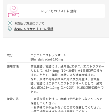
ほしいものリストに登録
790
お支払い方法について
お気に入りカテゴリーに登録
成分
エチニルエストラジオール
Ethinylestradiol 0.05mg
使用方法
前立腺癌、乳癌には、通常1回エチニルエストラジオー
ルとして、0.5～1mg（10～20錠）を1日3回経口投与
する。ただし、年齢、症状により適宜増減する。
なお、原体の再評価結果の用法及び用量は、前立腺
癌、乳癌にはエチニルエストラジオールとして、通常
成人1回0.05～1.0mg（1～20錠）を1日3回経口投与で
ある。
保管方法
・高温多湿を避けて、直射日光があたらないところで
保管してください。
・お子様の手が届かないところで保管してください。
・使用期限を過ぎた場合は破棄してください。