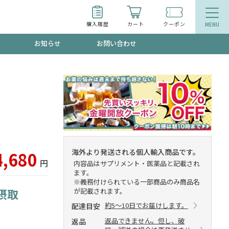
購入履歴
カート
クーポン
お知らせ
お問い合わせ
ティ
エイジングケア
トールで、夏の頭皮ストレスを完全リセッ
品
食品
ッフが贈る音声プログラム
海外より発送される個人輸入商品です。
4,680
円
内容品はサプリメント・医薬品と記載され
ます。
※義務付けられている一部商品のみ商品名
摂取
が記載されます。
いるものが一目でわかるランキング
約5～10日でお届けします。
配達目安
返品できません。但し、破
返品