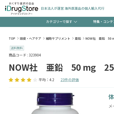
日本法人が運営 海外医薬品の個人輸入代行
カテゴリーで探す
特集・コンテ
サプリメント
頭皮
【早割】お得なクーポン
TOP
頭皮・ヘアケア
補助サプリメント
亜鉛
NOW社 亜鉛 50 
ック分は今の内に！
コンタクトレンズ
一般
商品コード : 323904
NOW社 亜鉛 50 mg 25
検査キット
新規登録で！今すぐ使え
ペッ
平均：4.2
23件の評価
体
友だち大募集！限定クー
メ