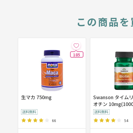
この商品を
185
生マカ 750mg
Swanson タイム
オチン 10mg(1000
粒
66
54