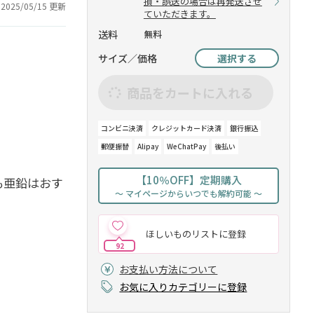
損・誤送の場合は再発送させ
2025/05/15 更新
ていただきます。
送料
無料
サイズ／価格
選択する
商品をカートに入れる
コンビニ決済
クレジットカード決済
銀行振込
郵便振替
Alipay
WeChatPay
後払い
【10％OFF】定期購入
も亜鉛はおす
～ マイページからいつでも解約可能 ～
ほしいものリストに登録
92
お支払い方法について
お気に入りカテゴリーに登録