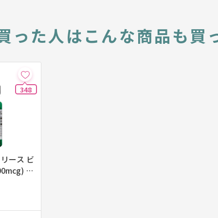
買った人は
こんな商品も買
348
リリース ビ
0mcg) 60