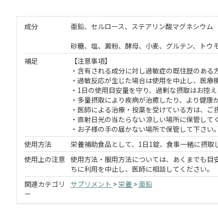
成分
亜鉛、セルロース、ステアリン酸マグネシウム
砂糖、塩、澱粉、酵母、小麦、グルテン、トウ
補足
【注意事項】
・含有される成分に対し過敏症の既往歴のある
・過敏反応が生じた場合は使用を中止し、医療
・1日の使用目安量を守り、過剰な摂取はお控え
・多量摂取により疾病が治癒したり、より健康
・医師による治療・投薬を受けている方は、ご
・直射日光の当たらない涼しい場所に保管して
・お子様の手の届かない場所で保管して下さい
使用方法
栄養補助食品として、1日1錠、食事一緒に摂取
使用上の注意
使用方法・服用方法については、あくまでも目
ちに利用を中止し、医師に相談してください。
関連カテゴリ
サプリメント
>
栄養
>
亜鉛
ー