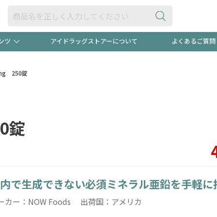
ンツ
アイドラッグストアーについて
よくあるご質問
・ヘアケア
ダイエット
ビュー
"3種類"出現中！今月のスト
極冷メン
mg 250錠
ト！
医薬品(OTC)
衛生用品・日用品
防災用
0錠
るクーポンプレゼント中！！
ト用品
オトナ向け
当店スタ
内で生成できない必須ミネラル亜鉛を手軽に
ポンも不定期配信
今売れて
ーカー：NOW Foods 出荷国：アメリカ