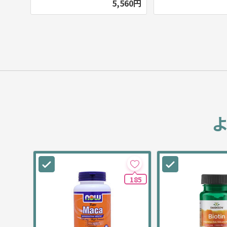
5,560円
185