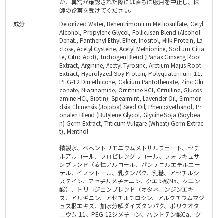
が、異常が確認された際には直ちに服用を中止し、医
師の診察を受けてください。
成分
Deionized Water, Behentrimonium Methosulfate, Cetyl
Alcohol, Propylene Glycol, Follicusan Blend (Alcohol
Denat., Panthenyl Ethyl Ether, Inositol, Milk Protein, La
ctose, Acetyl Cysteine, Acetyl Methionine, Sodium Citra
te, Citric Acid), Trichogen Blend (Panax Ginseng Root
Extract, Arginine, Acetyl Tyrosine, Arctium Majus Root
Extract, Hydrolyzed Soy Protein, Polyquaternium-11,
PEG-12 Dimethicone, Calcium Pantothenate, Zinc Glu
conate, Niacinamide, Ornithine HCl, Citrulline, Glucos
amine HCl, Biotin), Spearmint, Lavender Oil, Simmon
dsia Chinensis (Jojoba) Seed Oil, Phenoxyethanol, Pr
onalen Blend (Butylene Glycol, Glycine Soja (Soybea
n) Germ Extract, Triticum Vulgare (Wheat) Germ Extrac
t), Menthol
精製水、ベヘントリモニウムメトサルフェート、セチ
ルアルコール、プロピレングリコール、フォリキュサ
ンブレンド（変性アルコール、パンテニルエチルエー
テル、イノシトール、乳タンパク、乳糖、アセチルシ
ステイン、アセチルメチオニン、クエン酸Na、クエン
酸）、トリコジェンブレンド（オタネニンジンエキ
ス、アルギニン、アセチルチロシン、アルクチウムマジ
ュス根エキス、加水分解ダイズタンパク、ポリクオタ
ニウム-11、PEG-12ジメチコン、パントテン酸Ca、グ