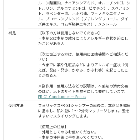
ルコン酸亜鉛、ナイアシンアミド、オルニチンHCl、シ
トルリン、グルコサミンHCl、ビオチン）、スペアミン
ト、ラベンダー油、ホホバ油、フェノキシエタノー
ル、プロナレンブレンド（ブチレングリコール、ダイ
ズ芽エキス、コムギ胚芽エキス）、メントール
補足
【以下の方は使用しないでください】
・本剤又は本剤の成分によりアレルギー症状を起こし
たことがある人
【次に該当する方は、使用前に医療機関へご相談くだ
さい】
・今までに薬や化粧品などによりアレルギー症状（例
えば、発疹・発赤、かゆみ、かぶれ等）を起こしたこ
とがある人
※副作用・使用方法などの説明は、本薬剤の添付文書
のほか、以下のサイトを参考にして要約しています。
FR C1 Conditioner — Follics
使用方法
フォリックスFR-S1シャンプーの直後に、本商品を頭皮
に塗布し、肌と髪に1～ 2分間マッサージします。髪を
すすいでスタイリングします。
【使用上の注意】
・外用としてのみお使いください。
・本剤の使用後は手を洗ってください。