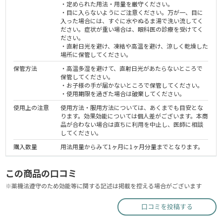
・定められた用法・用量を厳守ください。
・目に入らないようにご注意ください。万が一、目に
入った場合には、すぐに水やぬるま湯で洗い流してく
ださい。症状が重い場合は、眼科医の診療を受けてく
ださい。
・直射日光を避け、凍結や高温を避け、涼しく乾燥した
場所に保管してください。
保管方法
・高温多湿を避けて、直射日光があたらないところで
保管してください。
・お子様の手が届かないところで保管してください。
・使用期限を過ぎた場合は破棄してください。
使用上の注意
使用方法・服用方法については、あくまでも目安とな
ります。効果効能については個人差がございます。本商
品が合わない場合は直ちに利用を中止し、医師に相談
してください。
購入数量
用法用量からみて1ヶ月に1ヶ月分量までとなります。
この商品の口コミ
※薬機法遵守のため効能等に関する記述は掲載を控える場合がございます
口コミを投稿する