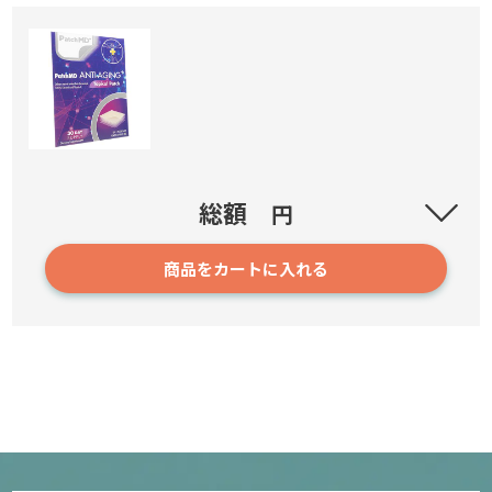
アンチエイジングプラス30パッチ(パッチMD)
総額
円
商品をカートに入れる
205
4,550円～
確認／選び直す