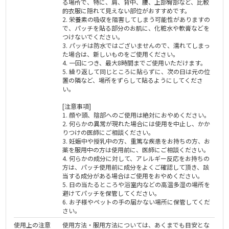
る場所で、特に、肩、背中、腰、上部臀部など、比較
的衣服に隠れて見えない部位がおすすめです。
2. 栄養素の吸収を阻害してしまう可能性がありますの
で、パッチを貼る部分のお肌に、化粧水や軟膏などを
つけないでください。
3. パッチは防水ではございませんので、濡れてしまっ
た場合は、新しいものをご使用ください。
4. 一回につき、最大8時間までご使用いただけます。
5. 繰り返して同じところに貼らずに、次の日は元の位
置の隣など、場所をずらして貼るようにしてくださ
い。
[注意事項]
1. 顔や頭、陰部へのご使用は絶対におやめください。
2. 何らかの異常が現れた場合には使用を中止し、かか
りつけの医師にご相談ください。
3. 妊娠中や授乳中の方、重篤な疾患をお持ちの方、お
薬を服用中の方は使用前に、医師にご相談ください。
4. 何らかの成分に対して、アレルギー反応をお持ちの
方は、パッチ使用前に成分をよくご確認して頂き、該
当する成分がある場合はご使用をおやめください。
5. 日の当たるところや浴室内などの高温多湿の場所を
避けてパッチを保管してください。
6. お子様やペットの手の届かない場所に保管してくだ
さい。
使用上の注意
使用方法・服用方法については、あくまでも目安とな