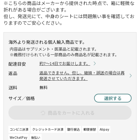
※こちらの商品はメーカーから提供された時点で、箱に軽微な
折れがある場合がございます。
但し、発送元にて、中身のシートには問題無い事を確認してお
りますのでご安心ください。
海外より発送される個人輸入商品です。
内容品はサプリメント・医薬品と記載されます。
※義務付けられている一部商品のみ商品名が記載されます。
約7～14日でお届けします。
配達目安
返品できません。但し、破損・誤送の場合は再
返品
発送させていただきます。
送料
無料
サイズ／価格
選択する
商品をカートに入れる
コンビニ決済
クレジットカード決済
銀行振込
郵便振替
Alipay
WeChatPay
後払い