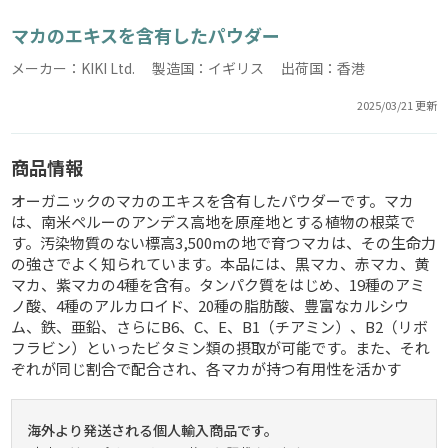
マカのエキスを含有したパウダー
メーカー：KIKI Ltd. 製造国：イギリス 出荷国：香港
2025/03/21 更新
商品情報
オーガニックのマカのエキスを含有したパウダーです。マカ
は、南米ペルーのアンデス高地を原産地とする植物の根菜で
す。汚染物質のない標高3,500mの地で育つマカは、その生命力
の強さでよく知られています。本品には、黒マカ、赤マカ、黄
マカ、紫マカの4種を含有。タンパク質をはじめ、19種のアミ
ノ酸、4種のアルカロイド、20種の脂肪酸、豊富なカルシウ
ム、鉄、亜鉛、さらにB6、C、E、B1（チアミン）、B2（リボ
フラビン）といったビタミン類の摂取が可能です。また、それ
ぞれが同じ割合で配合され、各マカが持つ有用性を活かす
海外より発送される個人輸入商品です。