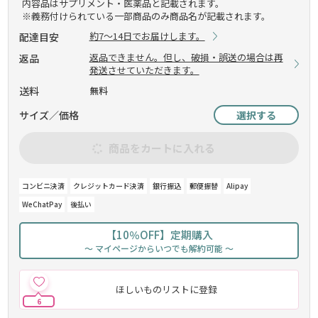
内容品はサプリメント・医薬品と記載されます。
※義務付けられている一部商品のみ商品名が記載されます。
約7～14日でお届けします。
配達目安
返品できません。但し、破損・誤送の場合は再
返品
発送させていただきます。
送料
無料
サイズ／価格
選択する
商品をカートに入れる
コンビニ決済
クレジットカード決済
銀行振込
郵便振替
Alipay
WeChatPay
後払い
【10％OFF】定期購入
～ マイページからいつでも解約可能 ～
ほしいものリストに登録
6