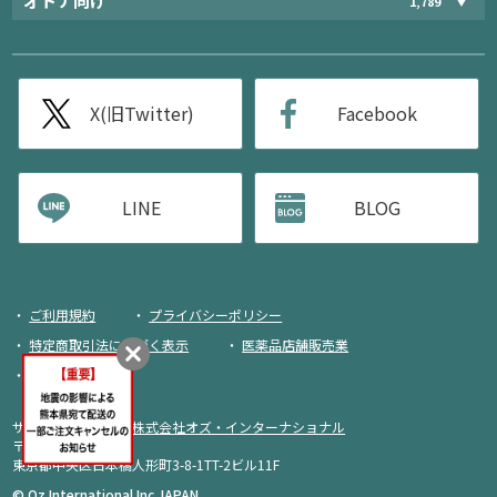
オトナ向け
1,789
X(旧Twitter)
Facebook
LINE
BLOG
ご利用規約
プライバシーポリシー
特定商取引法に基づく表示
医薬品店舗販売業
荷物追跡
サイト運営・企画：
株式会社オズ・インターナショナル
〒103-0013
東京都中央区日本橋人形町3-8-1TT-2ビル11F
商品をカートに入れる
© Oz International Inc JAPAN.