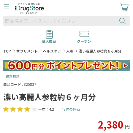
購入履歴
クーポン
TOP
サプリメント
ヘルスケア
人参
濃い高麗人参粒約６ヶ月分
商品コード : 325837
濃い高麗人参粒約６ヶ月分
平均：4.2
47件の評価
2,380
円