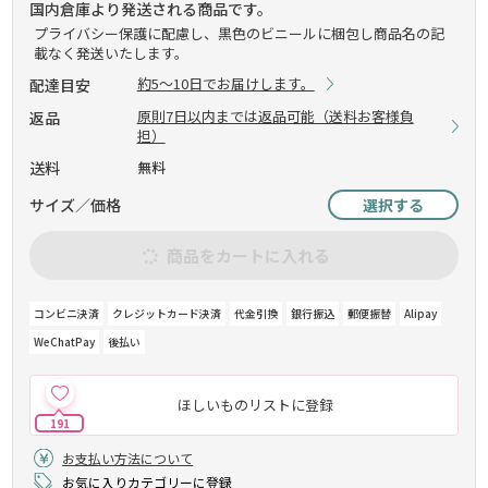
国内倉庫より発送される商品です。
プライバシー保護に配慮し、黒色のビニールに梱包し商品名の記
載なく発送いたします。
約5～10日でお届けします。
配達目安
原則7日以内までは返品可能（送料お客様負
返品
担）
送料
無料
サイズ／価格
選択する
商品をカートに入れる
コンビニ決済
クレジットカード決済
代金引換
銀行振込
郵便振替
Alipay
WeChatPay
後払い
ほしいものリストに登録
191
お支払い方法について
お気に入りカテゴリーに登録