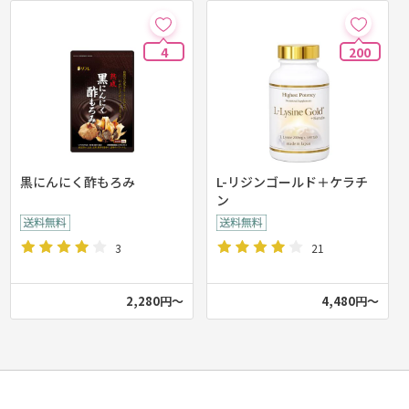
4
200
黒にんにく酢もろみ
L-リジンゴールド＋ケラチ
ン
3
21
2,280円～
4,480円～