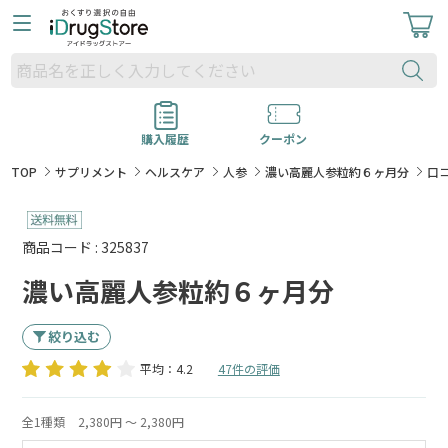
購入履歴
クーポン
TOP
サプリメント
ヘルスケア
人参
濃い高麗人参粒約６ヶ月分
口
商品コード : 325837
濃い高麗人参粒約６ヶ月分
絞り込む
平均：4.2
47件の評価
全1種類
2,380円 ～ 2,380円