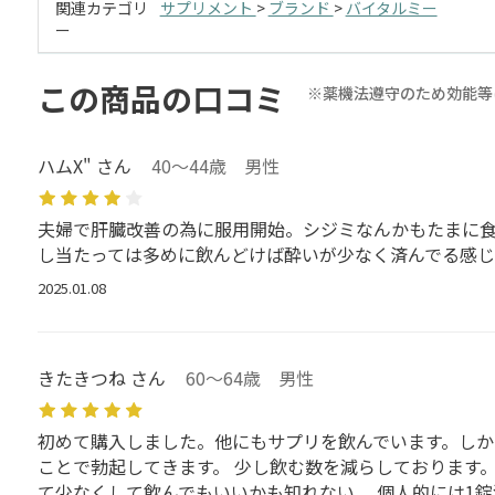
関連カテゴリ
サプリメント
>
ブランド
>
バイタルミー
ー
この商品の口コミ
※薬機法遵守のため効能等
ハムX" さん
40～44歳 男性
夫婦で肝臓改善の為に服用開始。シジミなんかもたまに食
し当たっては多めに飲んどけば酔いが少なく済んでる感じ
2025.01.08
きたきつね さん
60～64歳 男性
初めて購入しました。他にもサプリを飲んでいます。しか
ことで勃起してきます。 少し飲む数を減らしております
て少なくして飲んでもいいかも知れない。 個人的には1錠