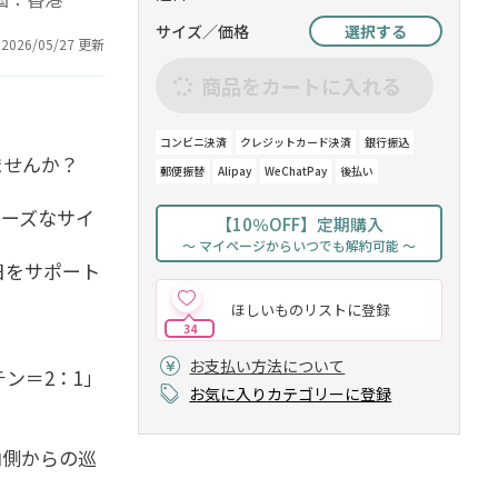
サイズ／価格
選択する
2026/05/27 更新
商品をカートに入れる
コンビニ決済
クレジットカード決済
銀行振込
ませんか？
郵便振替
Alipay
WeChatPay
後払い
ムーズなサイ
【10％OFF】定期購入
～ マイページからいつでも解約可能 ～
日をサポート
ほしいものリストに登録
34
お支払い方法について
ン＝2：1」
お気に入りカテゴリーに登録
内側からの巡