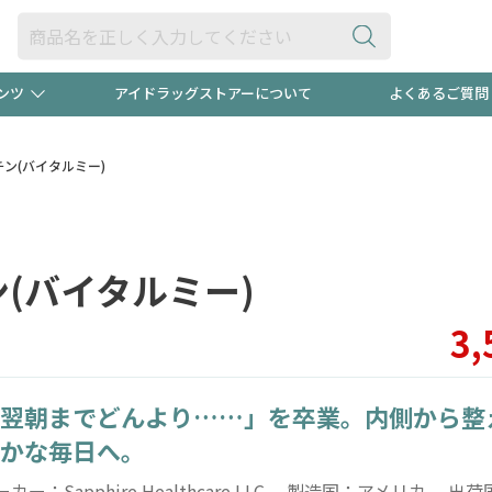
ンツ
アイドラッグストアーについて
よくあるご質問
・ヘアケア
ダイエット
ビュー
"3種類"出現中！今月のスト
極冷メン
チン(バイタルミー)
ト！
医薬品(OTC)
衛生用品・日用品
防災用
ン(バイタルミー)
るクーポンプレゼント中！！
ト用品
オトナ向け
当店スタ
3,
翌朝までどんより……」を卒業。内側から整
ポンも不定期配信
今売れて
かな毎日へ。
ーカー：Sapphire Healthcare LLC 製造国：アメリカ 出