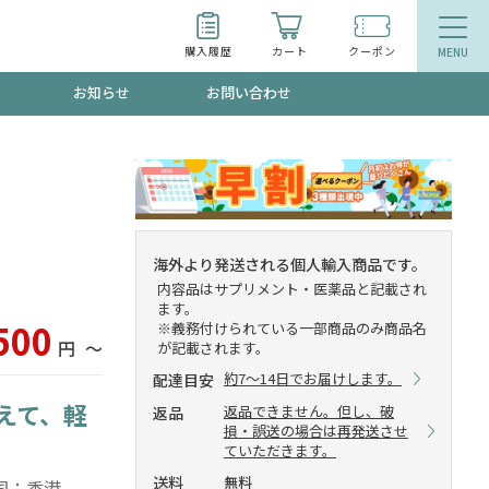
購入履歴
カート
クーポン
お知らせ
お問い合わせ
ティ
エイジングケア
トールで、夏の頭皮ストレスを完全リセッ
品
食品
海外より発送される個人輸入商品です。
内容品はサプリメント・医薬品と記載され
ッフが贈る音声プログラム
ます。
500
※義務付けられている一部商品のみ商品名
円
〜
が記載されます。
約7～14日でお届けします。
配達目安
えて、軽
いるものが一目でわかるランキング
返品できません。但し、破
返品
損・誤送の場合は再発送させ
ていただきます。
送料
無料
荷国：香港