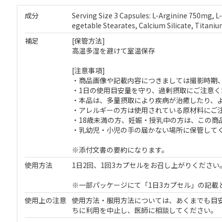
成分
Serving Size 3 Capsules: L-Arginine 750mg, L-
egetable Stearates, Calcium Silicate, Titaniu
補足
[保管方法]
高温多湿を避けて室温保存
[注意事項]
・商品画像や記載内容につきましては撮影時期
・1日の使用目安量を守り、過剰摂取にご注意く
・本品は、多量摂取により疾病が治癒したり、
・アレルギーの方は使用されている原材料にご
・18歳未満の方、妊娠・授乳中の方は、この商
・乳幼児・小児の手の届かない場所に保管して
※添付文書の要約になります。
使用方法
1日2回、1回3カプセルをお召し上がりくださ
※一部パッケージにて「1日3カプセル」の記載
使用上の注意
使用方法・服用方法については、あくまでも目
ちに利用を中止し、医師に相談してください。