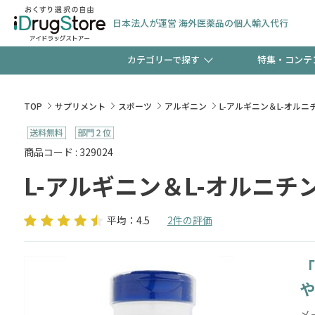
日本法人が運営 海外医薬品の個人輸入代行
カテゴリーで探す
特集・コンテ
サプリメント
頭皮
【早割】お得なクーポン
TOP
サプリメント
スポーツ
アルギニン
L-アルギニン＆L-オルニ
ック分は今の内に！
コンタクトレンズ
一般
商品コード : 329024
L-アルギニン＆L-オルニチ
検査キット
新規登録で！今すぐ使え
ペッ
平均：4.5
2件の評価
「
友だち大募集！限定クー
や
メ