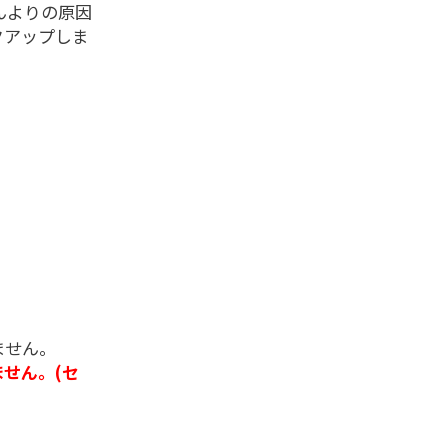
んよりの原因
クアップしま
ません。
せん。(セ