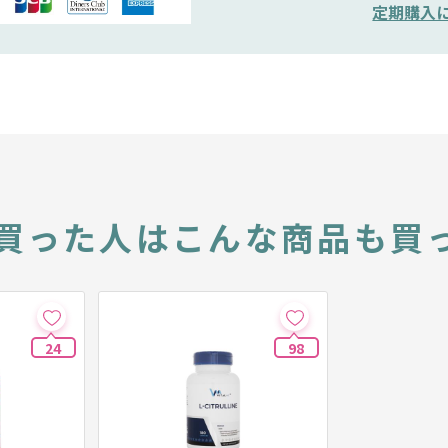
定期購入
買った人は
こんな商品も買
24
98