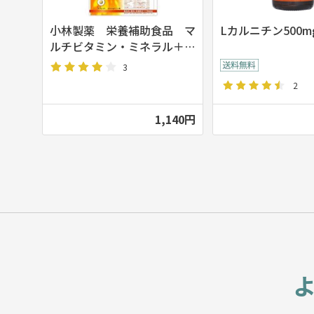
小林製薬 栄養補助食品 マ
Lカルニチン500mg
ルチビタミン・ミネラル＋コ
エンザイムＱ１０ 120粒 約3
3
0日分
2
1,140円