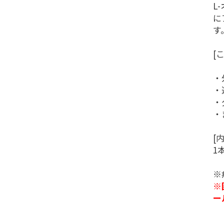
L
に
す
[
・
・
・
・
[
1
※
※
ー