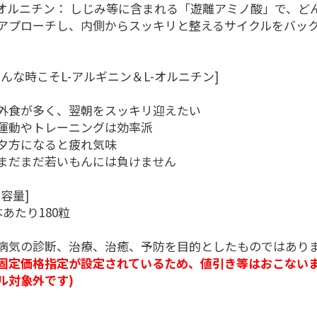
-オルニチン： しじみ等に含まれる「遊離アミノ酸」で、ど
アプローチし、内側からスッキリと整えるサイクルをバッ
。
こんな時こそL-アルギニン＆L-オルニチン]
外食が多く、翌朝をスッキリ迎えたい
運動やトレーニングは効率派
夕方になると疲れ気味
まだまだ若いもんには負けません
内容量]
本あたり180粒
病気の診断、治療、治癒、予防を目的としたものではあり
固定価格指定が設定されているため、値引き等はおこないま
ル対象外です)