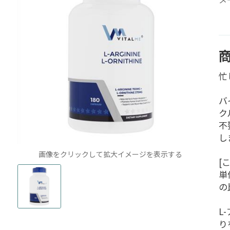
忙
バ
ク
不
し
画像をクリックして拡大イメージを表示する
[
単
の
L
り