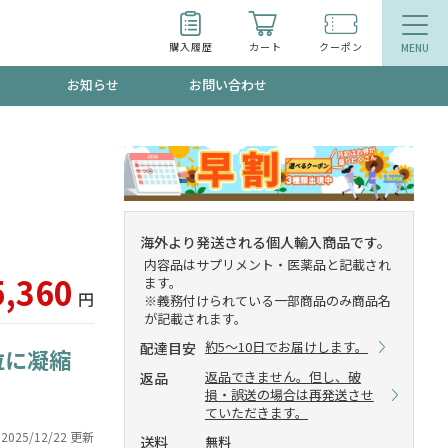
購入履歴
カート
クーポン
お知らせ
お問い合わせ
ティ
エイジングケア
トールで、夏の頭皮ストレスを完全リセッ
品
食品
海外より発送される個人輸入商品です。
内容品はサプリメント・医薬品と記載され
ッフが贈る音声プログラム
5,360
ます。
円
※義務付けられている一部商品のみ商品名
が記載されます。
約5～10日でお届けします。
配達目安
粒に凝縮
いるものが一目でわかるランキング
返品できません。但し、破
返品
損・誤送の場合は再発送させ
ていただきます。
2025/12/22 更新
送料
無料