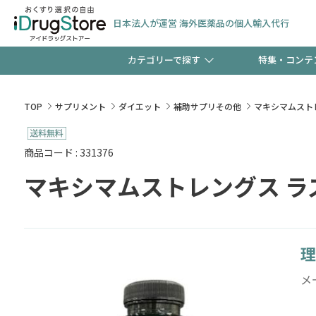
日本法人が運営 海外医薬品の個人輸入代行
カテゴリーで探す
特集・コンテ
サプリメント
頭皮
【早割】お得なクーポン
TOP
サプリメント
ダイエット
補助サプリその他
マキシマムストレン
ック分は今の内に！
コンタクトレンズ
一般
商品コード : 331376
マキシマムストレングス ラズベ
検査キット
新規登録で！今すぐ使え
ペッ
理
友だち大募集！限定クー
メー