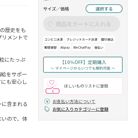
サイズ／価格
選択する
商品をカートに入れる
上の歴史をも
プリメントで
コンビニ決済
クレジットカード決済
銀行振込
郵便振替
Alipay
WeChatPay
後払い
粒にたっぷ
【10％OFF】定期購入
～ マイページからいつでも解約可能 ～
補給をサポー
方にも安心し
ほしいものリストに登録
3
お支払い方法について
シに含まれる
お気に入りカテゴリーに登録
ないので、体