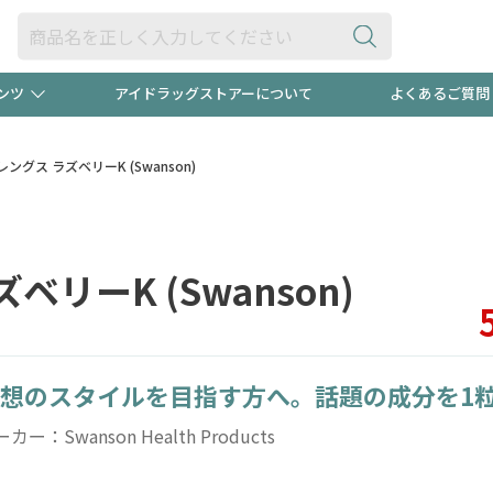
ンツ
アイドラッグストアーについて
よくあるご質問
・ヘアケア
ダイエット
ビュー
"3種類"出現中！今月のスト
極冷メン
グス ラズベリーK (Swanson)
ト！
医薬品(OTC)
衛生用品・日用品
防災用
リーK (Swanson)
るクーポンプレゼント中！！
ト用品
オトナ向け
当店スタ
想のスタイルを目指す方へ。話題の成分を1
ポンも不定期配信
今売れて
カー：Swanson Health Products