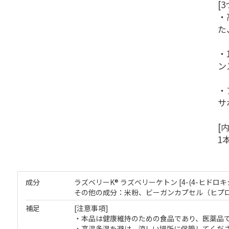
[
・
た
・
ン
・
サ
[
1
成分
ラズベリーK® ラズベリーケトン [4-(4-ヒドロキ
その他の成分：米粉、ビーガンカプセル（ヒプ
補足
[注意事項]
・本品は健康維持のための食品であり、医薬品
・高温多湿を避け、涼しい場所に保管してくだ