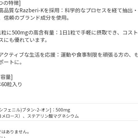
3つの特徴]
高品質なRazberi-Kを採用：科学的なプロセスを経て抽出
、信頼のブランド成分を使用。
1粒に500mgの高含有量：1日1粒で手軽に摂取でき、コス
スにも優れています。
アクティブな生活を応援：運動や食事制限を頑張る方の、
ポートに。
内容量]
本60粒入り
シフェニル)ブタン-2-オン]：500mg
ロメロース）、ステアリン酸マグネシウム
ではありません。
さい。