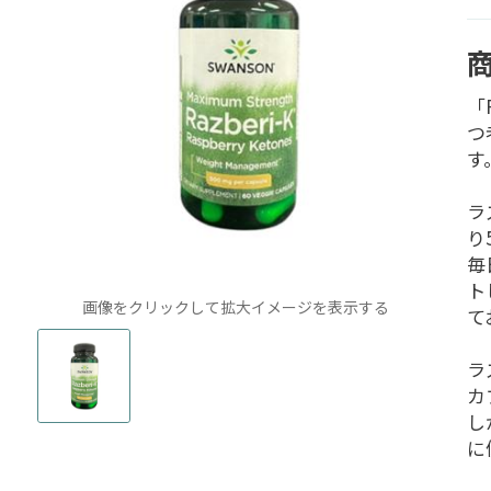
「
つ
す
ラ
り
毎
ト
画像をクリックして拡大イメージを表示する
て
ラ
カ
し
に