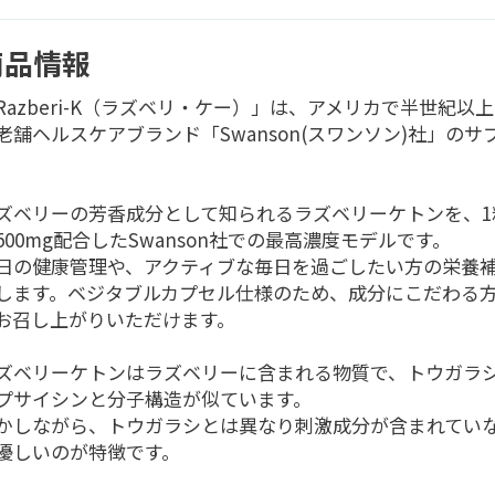
商品情報
Razberi-K（ラズベリ・ケー）」は、アメリカで半世紀以
老舗ヘルスケアブランド「Swanson(スワンソン)社」のサ
。
ズベリーの芳香成分として知られるラズベリーケトンを、1
500mg配合したSwanson社での最高濃度モデルです。
日の健康管理や、アクティブな毎日を過ごしたい方の栄養
します。ベジタブルカプセル仕様のため、成分にこだわる
お召し上がりいただけます。
ズベリーケトンはラズベリーに含まれる物質で、トウガラ
プサイシンと分子構造が似ています。
かしながら、トウガラシとは異なり刺激成分が含まれてい
優しいのが特徴です。