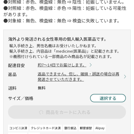
●対照線：赤色、検査線：無色 ⇒ 陰性：妊娠していません。
●対照線：赤色、検査線：赤色 ⇒ 陽性：妊娠している可能性
があります。
●対象線：無色、検査線：無色 ⇒ 検査に失敗しています。
海外より発送される女性専用の個人輸入医薬品です。
輸入手続き上、男性名義はお受けいたしかねます。
輸入手続き上、内容品は「medicine(医薬品)」と記載されます。
※義務付けられている一部商品のみ商品名が記載されます。
約7～14日でお届けします。
配達目安
返品できません。但し、破損・誤送の場合は再
返品
発送させていただきます。
送料
無料
サイズ／価格
選択する
商品をカートに入れる
コンビニ決済
クレジットカード決済
銀行振込
郵便振替
Alipay