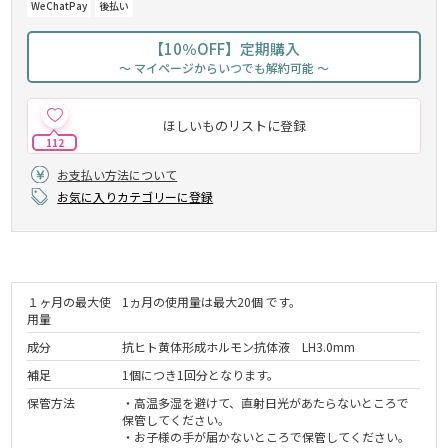
WeChatPay
後払い
【10％OFF】定期購入
～ マイページからいつでも解約可能 ～
ほしいものリストに登録
112
お支払い方法について
お気に入りカテゴリーに登録
１ヶ月の最大使
1ヵ月の使用量は最大20個 です。
用量
成分
抗ヒト黄体形成ホルモン抗体液 LH3.0mm
補足
1個につき1回分となります。
保管方法
・高温多湿を避けて、直射日光があたらないところで
保管してください。
・お子様の手が届かないところで保管してください。