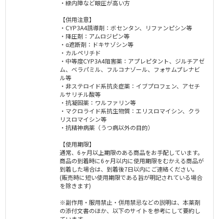
・緑内障など眼圧が高い方
【併用注意】
・CYP3A4誘導剤：ボセンタン、リファンピシン等
・降圧剤：アムロジピン等
・α遮断剤：ドキサゾシン等
・カルペリチド
・中等度CYP3A4阻害薬：アプレピタント、ジルチアゼ
ム、ベラパミル、フルコナゾール、フォサムプレナビ
ル等
・非ステロイド系抗炎症薬：イブプロフェン、アセチ
ルサリチル酸等
・抗凝固薬：ワルファリン等
・マクロライド系抗生物質：エリスロマイシン、クラ
リスロマイシン等
・抗精神病薬（うつ病以外の目的）
【使用期限】
通常、6ヶ月以上期限のある商品をお手配しています。
商品の到着時に6ヶ月以内に使用期限をむかえる商品が
到着した場合は、到着後7日以内にご連絡ください。
(販売時に短い使用期限である旨が明記されている場合
を除きます)
※副作用・服用禁止・併用禁忌などの説明は、本薬剤
の添付文書のほか、以下のサイトを参考にして要約し
ています。