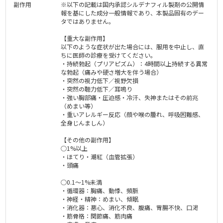
副作用
※以下の記載は国内承認シルデナフィル製剤の公開情
報を基にした成分一般情報であり、本製品固有のデー
タではありません。
【重大な副作用】
以下のような症状が出た場合には、服用を中止し、直
ちに医師の診療を受けてください。
・持続勃起（プリアピズム）：4時間以上持続する異常
な勃起（痛みや硬さ増大を伴う場合）
・突然の視力低下／視野欠損
・突然の聴力低下／耳鳴り
・強い胸部痛・圧迫感・冷汗、失神またはその前兆
（めまい等）
・重いアレルギー反応（顔や喉の腫れ、呼吸困難感、
全身じんましん）
【その他の副作用】
○1%以上
・ほてり・潮紅（血管拡張）
・頭痛
○0.1～1%未満
・循環器：胸痛、動悸、頻脈
・神経・精神：めまい、傾眠
・消化器：悪心、消化不良、腹痛、胃腸不快、口渇
・筋骨格：関節痛、筋肉痛