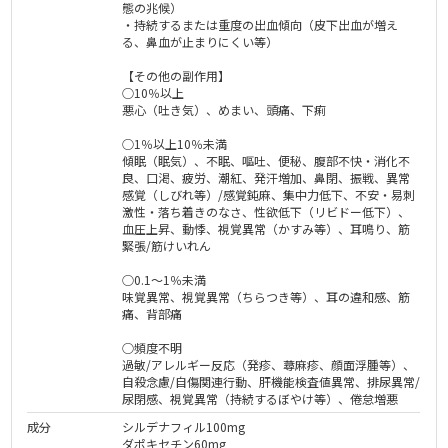
態の兆候）
・持続するまたは重度の出血傾向（皮下出血が増え
る、鼻血が止まりにくい等）
【その他の副作用】
○10％以上
悪心（吐き気）、めまい、頭痛、下痢
○1％以上10％未満
傾眠（眠気）、不眠、嘔吐、便秘、腹部不快・消化不
良、口渇、疲労、潮紅、発汗増加、鼻閉、振戦、異常
感覚（しびれ等）/感覚鈍麻、集中力低下、不安・易刺
激性・落ち着きのなさ、性欲低下（リビドー低下）、
血圧上昇、動悸、視覚異常（かすみ等）、耳鳴り、筋
緊張/筋けいれん
○0.1～1％未満
味覚異常、視覚異常（ちらつき等）、耳の違和感、筋
痛、背部痛
○頻度不明
過敏/アレルギー反応（発疹、蕁麻疹、顔面浮腫等）、
自殺念慮/自傷関連行動、肝機能検査値異常、排尿異常/
尿閉感、視覚異常（持続するぼやけ等）、倦怠増悪
成分
シルデナフィル100mg
ダポキセチン60mg