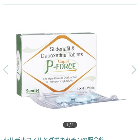
1
/
1
シルデナフィルとダポキセチンの配合錠