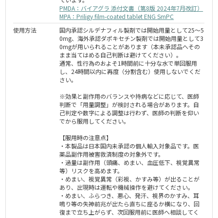
PMDA：バイアグラ 添付文書（第8版 2024年7月改訂）
MPA：Priligy film-coated tablet ENG SmPC
使用方法
国内承認シルデナフィル製剤では開始用量として25～5
0mg、海外承認ダポキセチン製剤では開始用量として3
0mgが用いられることがあります（本未承認品へその
まま当てはめる自己判断は避けてください）。
通常、性行為のおよそ1時間前に十分な水で単回服用
し、24時間以内に再度（分割含む）使用しないでくだ
さい。
※効果と副作用のバランスや持病などに応じて、医師
判断で「用量調整」が検討される場合があります。自
己判定や数字による調整は行わず、医師の判断を仰い
でから服用してください。
【服用時の注意点】
・本製品は日本国内未承認の個人輸入対象品です。医
薬品副作用被害救済制度の対象外です。
・過量は副作用（頭痛、めまい、血圧低下、視覚異常
等）リスクを高めます。
・めまい、視覚異常（彩視、かすみ等）が出ることが
あり、出現時は運転や機械操作を避けてください。
・めまい、ふらつき、悪心、発汗、視界のかすみ、耳
鳴り等の失神前兆が出たら直ちに座るか横になり、回
復まで立ち上がらず、次回服用前に医師へ相談してく