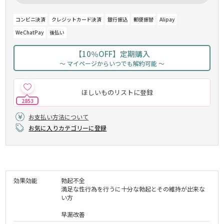
コンビニ決済
クレジットカード決済
銀行振込
郵便振替
Alipay
WeChatPay
後払い
【10％OFF】定期購入
～ マイページからいつでも解約可能 ～
ほしいものリストに登録
2853
お支払い方法について
お気に入りカテゴリーに登録
効果効能
勃起不全
満足な性行為を行うに十分な勃起とその維持が出来な
い方
早漏改善