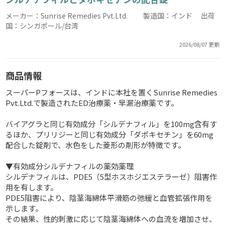
メーカー：Sunrise Remedies Pvt.Ltd. 製造国：インド 出荷
国：シンガポール/台湾
2026/08/07 更新
商品情報
スーパーPフォースは、インドに本社を置くSunrise Remedies
Pvt.Ltd.で製造されたED治療薬・早漏治療薬です。
バイアグラと同じ有効成分「シルデナフィル」を100mg含有す
るほか、プリリジーと同じ有効成分「ダポキセチン」を60mg
配合した錠剤で、水色をした菱形の剤形が特徴です。
▼有効成分シルデナフィルの薬効薬理
シルデナフィルは、PDE5（5型ホスホジエステラーゼ）阻害作
用を有します。
PDE5阻害により、陰茎海綿体平滑筋の弛緩と血管拡張作用を
示します。
その結果、性的刺激に応じて陰茎海綿体への血流を増加させ、