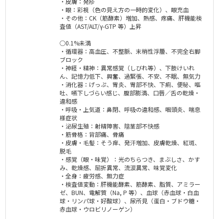
・皮膚：発疹
・眼：彩視（色の見え方の一時的変化）、眼充血
・その他：CK（筋酵素）増加、熱感、疼痛、肝機能検
査値（AST/ALT/γ-GTP 等）上昇
○0.1%未満
・循環器：高血圧、不整脈、末梢性浮腫、不完全右脚
ブロック
・神経・精神：異常感覚（しびれ等）、下肢けいれ
ん、記憶力低下、興奮、過緊張、不安、不眠、無気力
・消化器：げっぷ、胃炎、胃部不快、下痢、便秘、嘔
吐、嚥下しづらい感じ、腹部膨満、口唇／舌の乾燥・
違和感
・呼吸・上気道：鼻閉、呼吸の違和感、咽頭炎、喘息
様症状
・泌尿生殖：射精障害、陰茎部不快感
・筋骨格：背部痛、骨痛
・皮膚・毛髪：そう痒、発汗増加、皮膚乾燥、紅斑、
脱毛
・感覚（眼・味覚）：光のちらつき、まぶしさ、かす
み、乾燥感、屈折異常、流涙異常、味覚変化
・全身：疲労感、無力症
・検査値変動：肝機能酵素、筋酵素、脂質、アミラー
ゼ、BUN、電解質（Na, P 等）、血球（赤血球・白血
球・リンパ球・好酸球）、尿所見（蛋白・ブドウ糖・
赤血球・ウロビリノーゲン）