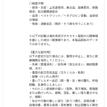
○頻度不明
・感染・炎症：上気道感染、鼻出血、副鼻腔炎、尿路
感染、前立腺関連症状
・血液：ヘマトクリット／ヘモグロビン変動、血球成
分増減
・免疫：過敏反応（発疹・そう痒を伴うことあり）
※以下の記載は海外承認ダポキセチン製剤の公開情報
を基にした成分一般情報であり、本製品固有のデータ
ではありません。
【重大な副作用】
以下の症状が出た場合には、服用を中止し、直ちに医
療機関を受診してください。
・失神（意識消失）／前失神（急なめまい、眼前暗黒
感、冷汗）
・重度の起立性低血圧（立ちくらみ・転倒）
・痙攣（けいれん発作）
・重いアレルギー反応（顔・唇・舌・喉の腫れ、呼吸
困難、全身性じんましん）
・セロトニン症候群の疑い（高熱、発汗増加、筋強剛
または筋けいれん、振戦、混乱、著しい落ち着きのな
さ、頻脈）
・気分や行動の著しい変化（抑うつ悪化、自殺念慮・
自傷念慮、異常な高揚・易刺激性・制止困難など躁状