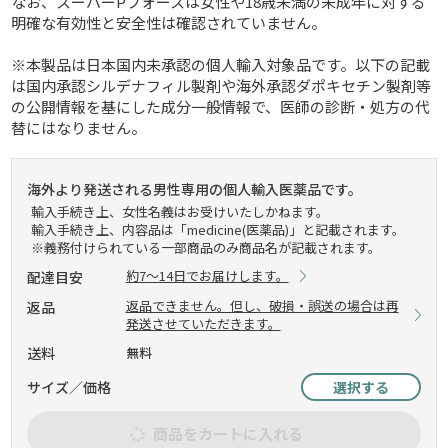
なお、スーパーPフォースは女性や18歳未満の未成年に対する
明確な有効性と安全性は確認されていません。
※本製品は日本国内未承認の個人輸入対象品です。以下の記載
は国内承認シルデナフィル製剤や海外承認ダポキセチン製剤等
の公開情報を基にした成分一般情報で、医師の診断・処方の代
替にはなりません。
海外より発送される男性専用の個人輸入医薬品です。
輸入手続き上、女性名義はお受けいたしかねます。
輸入手続き上、内容品は「medicine(医薬品)」と記載されます。
※義務付けられている一部商品のみ商品名が記載されます。
約7～14日でお届けします。
配達目安
返品できません。但し、破損・誤送の場合は再
返品
発送させていただきます。
送料
無料
サイズ／価格
選択する
商品をカートに入れる