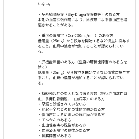
いない。
・多系統萎縮症（Shy-Drager症候群等）のある方
本剤の血管拡張作用により、原疾患による低血圧を増
悪させることがある。
・重度の腎障害（Ccr＜30mL/min）のある方
低用量（25mg）から投与を開始するなど慎重に投与す
ること。血漿中濃度が増加することが認められてい
る。
・肝機能障害のある方（重度の肝機能障害のある方を
除く）
低用量（25mg）から投与を開始するなど慎重に投与す
ること。血漿中濃度が増加することが認められてい
る。
・持続勃起症の素因となり得る疾患（鎌状赤血球性貧
血、多発性骨髄腫、白血病等）のある方
・早漏と診断されていない方
・勃起不全などの他の性的問題がある方
・低血圧によるめまいの既往歴がある方
・てんかんのある方
・出血性疾患の既往がある方
・血液凝固障害の既往がある方
・腎臓障害がある方