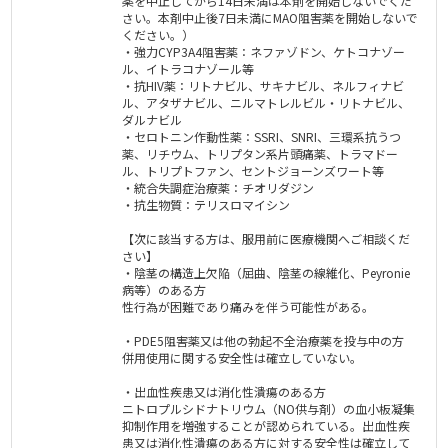
薬を中止してから14日未満は本剤を開始しないでくだ
さい。本剤中止後7日未満にMAO阻害薬を開始しないで
ください。）
・強力CYP3A4阻害薬：ネファゾドン、ケトコナゾー
ル、イトラコナゾール等
・抗HIV薬：リトナビル、サキナビル、ネルフィナビ
ル、アタザナビル、ニルマトレルビル・リトナビル、
ダルナビル
・セロトニン作動性薬：SSRI、SNRI、三環系抗うつ
薬、リチウム、トリプタン系片頭痛薬、トラマドー
ル、トリプトファン、セントジョーンズワート等
・統合失調症治療薬：チオリダジン
・抗生物質：テリスロマイシン
【次に該当する方は、服用前に医療機関へご相談くだ
さい】
・陰茎の構造上欠陥（屈曲、陰茎の線維化、Peyronie
病等）のある方
性行為が困難であり痛みを伴う可能性がある。
・PDE5阻害薬又は他の勃起不全治療薬を投与中の方
併用使用に関する安全性は確立していない。
・出血性疾患又は消化性潰瘍のある方
ニトロプルシドナトリウム（NO供与剤）の血小板凝集
抑制作用を増強することが認められている。出血性疾
患又は消化性潰瘍のある方に対する安全性は確立して