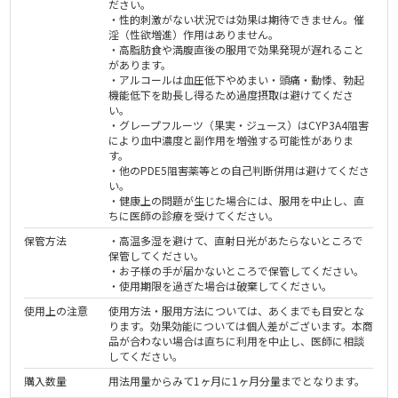
ださい。
・性的刺激がない状況では効果は期待できません。催
淫（性欲増進）作用はありません。
・高脂肪食や満腹直後の服用で効果発現が遅れること
があります。
・アルコールは血圧低下やめまい・頭痛・動悸、勃起
機能低下を助長し得るため過度摂取は避けてくださ
い。
・グレープフルーツ（果実・ジュース）はCYP3A4阻害
により血中濃度と副作用を増強する可能性がありま
す。
・他のPDE5阻害薬等との自己判断併用は避けてくださ
い。
・健康上の問題が生じた場合には、服用を中止し、直
ちに医師の診療を受けてください。
保管方法
・高温多湿を避けて、直射日光があたらないところで
保管してください。
・お子様の手が届かないところで保管してください。
・使用期限を過ぎた場合は破棄してください。
使用上の注意
使用方法・服用方法については、あくまでも目安とな
ります。効果効能については個人差がございます。本商
品が合わない場合は直ちに利用を中止し、医師に相談
してください。
購入数量
用法用量からみて1ヶ月に1ヶ月分量までとなります。