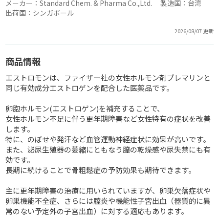
メーカー：Standard Chem. & Pharma Co.,Ltd. 製造国：台湾
出荷国：シンガポール
2026/08/07 更新
商品情報
エストロモンは、ファイザー社の女性ホルモン剤プレマリンと
同じ有効成分エストロゲンを配合した医薬品です。
卵胞ホルモン(エストロゲン)を補充することで、
女性ホルモン不足に伴う更年期障害など女性特有の症状を改善
します。
特に、のぼせや発汗など血管運動神経症状に効果が高いです。
また、泌尿生殖器の萎縮にともなう膣の乾燥感や尿失禁にも有
効です。
長期に続けることで骨粗鬆症の予防効果も期待できます。
主に更年期障害の治療に用いられていますが、卵巣欠落症状や
卵巣機能不全症、さらには腟炎や機能性子宮出血（器質的に異
常のない予定外の子宮出血）に対する適応もあります。