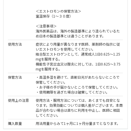
＜エストロモンの保管方法＞
室温保存（1～３０度）
＜注意事項＞
海外医薬品は、海外の製造基準により造られているた
め日本の製造基準とは違うことがあります。
使用方法
症状により用量が異なります医師、薬剤師の指示に従
いエストロモンを使用してください。
結合型エストロゲンとして、通常成人1日0.625～1.25
mgを服用する。
機能性子宮出血又は腟炎に対しては、1日0.625～3.75
mgを服用する。
保管方法
・高温多湿を避けて、直射日光があたらないところで
保管してください。
・お子様の手が届かないところで保管してください。
・使用期限を過ぎた場合は破棄してください。
使用上の注意
使用方法・服用方法については、あくまでも目安とな
ります。効果効能については個人差がございます。本商
品が合わない場合は直ちに利用を中止し、医師に相談
してください。
購入数量
用法用量からみて1ヶ月に1ヶ月分量までとなります。