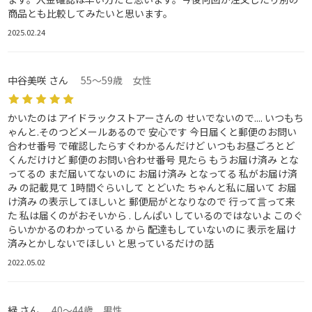
商品とも比較してみたいと思います。
2025.02.24
中谷美咲 さん
55～59歳 女性
かいたのは アイドラックストアーさんの せいでないので.... いつもち
ゃんと.そのつどメールあるので 安心です 今日届くと郵便のお問い
合わせ番号 で確認したらすぐわかるんだけど いつもお昼ごろとど
くんだけけど 郵便のお問い合わせ番号 見たら もうお届け済み とな
ってるの まだ届いてないのに お届け済み となってる 私がお届け済
み の記載見て 1時間ぐらいして とどいた ちゃんと私に届いて お届
け済み の表示してほしいと 郵便局がとなりなので 行って言って来
た 私は届くのがおそいから . しんぱい しているのではないよ このぐ
らいかかるのわかっている から 配達もしていないのに 表示を届け
済みとかしないでほしい と思っているだけの話
2022.05.02
緑 さん
40～44歳 男性