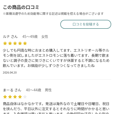
この商品の口コミ
※薬機法遵守のため効能等に関する記述は掲載を控える場合がございます
口コミを投稿する
ルナ さん
45～49歳 女性
少しでも円高な時におまとめ購入してます、エストリオール等ホル
モン剤を試しましたがエストロモンに落ち着いてます、長期で飲ま
ないと調子の良さに気づきにくいですが休薬すると不調になるため
飲んでいます。お値段が少しずつきつくなってきましたね
2026.04.20
まーる さん
40～44歳 男性
商品自体はなかなかです。発送は海外なので土曜日や日曜日、祝日
を挟んだり、平日以外に注文するとそれなりに時間がかかると思い
ます。入金確認は早い方だと思います。今後何回か注文したり別の