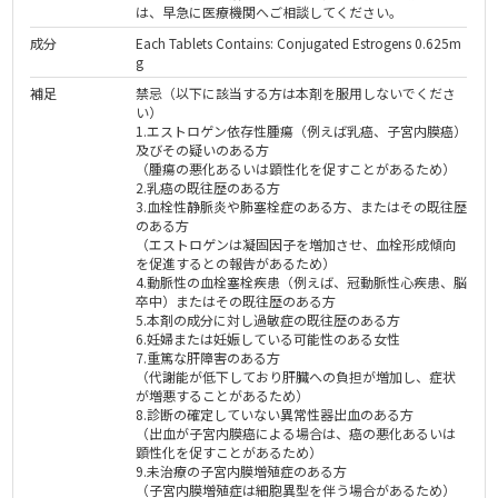
は、早急に医療機関へご相談してください。
成分
Each Tablets Contains: Conjugated Estrogens 0.625m
g
補足
禁忌（以下に該当する方は本剤を服用しないでくださ
い）
1.エストロゲン依存性腫瘍（例えば乳癌、子宮内膜癌）
及びその疑いのある方
（腫瘍の悪化あるいは顕性化を促すことがあるため）
2.乳癌の既往歴のある方
3.血栓性静脈炎や肺塞栓症のある方、またはその既往歴
のある方
（エストロゲンは凝固因子を増加させ、血栓形成傾向
を促進するとの報告があるため）
4.動脈性の血栓塞栓疾患（例えば、冠動脈性心疾患、脳
卒中）またはその既往歴のある方
5.本剤の成分に対し過敏症の既往歴のある方
6.妊婦または妊娠している可能性のある女性
7.重篤な肝障害のある方
（代謝能が低下しており肝臓への負担が増加し、症状
が増悪することがあるため）
8.診断の確定していない異常性器出血のある方
（出血が子宮内膜癌による場合は、癌の悪化あるいは
顕性化を促すことがあるため）
9.未治療の子宮内膜増殖症のある方
（子宮内膜増殖症は細胞異型を伴う場合があるため）