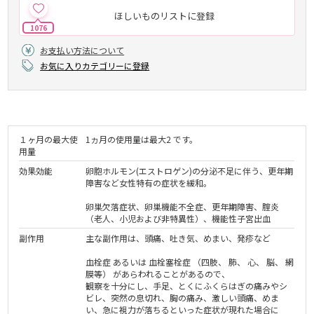
ほしいものリストに登録
1076
お支払い方法について
お気に入りカテゴリーに登録
１ヶ月の最大使
1ヵ月の使用量は最大2 です。
用量
効果効能
卵胞ホルモン(エストロゲン)の分泌不足に伴う、更年期
障害など女性特有の症状を緩和。
卵巣欠落症状、卵巣機能不全症、更年期障害、腟炎
（老人、小児および非特異性）、機能性子宮出血
副作用
主な副作用は、頭痛、吐き気、めまい、発疹など
血栓症 あるいは 血栓塞栓症 （四肢、 肺、 心、 脳、 網
膜等） があらわれることがあるので、
観察を十分にし、手足、とくにふくらはぎの痛みやシ
ビレ、突然の息切れ、胸の痛み、激しい頭痛、めま
い、急に視力が落ちるといった症状が現れた場合に