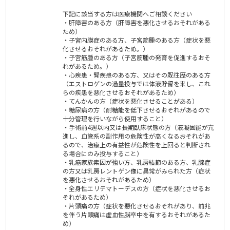
下記に該当する方は医療機関へご相談ください
・肝障害のある方（肝障害を悪化させるおそれがある
ため）
・子宮内膜症のある方、子宮筋腫のある方（症状を悪
化させるおそれがあるため。）
・子宮筋腫のある方（子宮筋腫の発育を促進するおそ
れがあるため。）
・心疾患・腎疾患のある方、又はその既往歴のある方
（エストロゲンの過量投与では体液貯留を来し、これ
らの疾患を悪化させるおそれがあるため）
・てんかんの方（症状を悪化させることがある）
・糖尿病の方（耐糖能を低下させるおそれがあるので
十分管理を行いながら使用すること）
・手術前4週以内又は長期臥床状態の方（液凝固能が亢
進し、血管系の副作用の危険性が高くなるおそれがあ
るので、治療上の有益性が危険性を上回ると判断され
る場合にのみ投与すること）
・乳癌家族素因が強い方、乳房結節のある方、乳腺症
の方又は乳房レントゲン像に異常がみられた方（症状
を悪化させるおそれがあるため）
・全身性エリテマトーデスの方（症状を悪化させるお
それがあるため）
・片頭痛の方（症状を悪化させるおそれがあり、前兆
を伴う片頭痛は虚血性脳卒中を有するおそれがあるた
め）