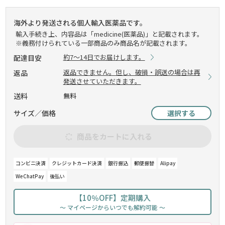
海外より発送される個人輸入医薬品です。
輸入手続き上、内容品は「medicine(医薬品)」と記載されます。
※義務付けられている一部商品のみ商品名が記載されます。
約7～14日でお届けします。
配達目安
返品できません。但し、破損・誤送の場合は再
返品
発送させていただきます。
送料
無料
サイズ／価格
選択する
商品をカートに入れる
コンビニ決済
クレジットカード決済
銀行振込
郵便振替
Alipay
WeChatPay
後払い
【10％OFF】定期購入
～ マイページからいつでも解約可能 ～