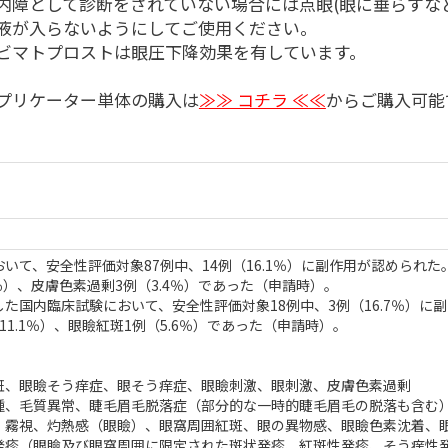
内障として診断をされていない場合には点眼(眼に垂らすな
液が入らないようにしてご使用ください。
ビマトプロストは眼圧下降効果を有しています。
プリケーター単体の購入は
≫≫ コチラ ≪≪
からご購入可能
て、安全性評価対象87例中、14例（16.1％）に副作用が認められた
4％）、皮膚色素過剰3例（3.4％）であった（申請時）。
た国内臨床試験において、安全性評価対象18例中、3例（16.7％）に
1.1％）、眼瞼紅斑1例（5.6％）であった（申請時）。
斑、眼瞼そう痒症、眼そう痒症、眼瞼刺激、眼刺激、皮膚色素過剰
腫、毛質異常、睫毛眉毛脱落症（部分的な一時的睫毛眉毛の脱落も含む
、霧視、灼熱感（眼瞼）、眼窩周囲紅斑、眼の異物感、眼瞼色素沈着、
発疹（眼瞼及び眼窩周囲に限定された斑状発疹、紅斑性発疹、そう痒性