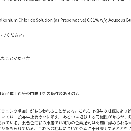
konium Chloride Solution (as Preservative) 0.01% w/v, Aqueous Bu
いでください。
したことがある方
は硝子体手術等の内眼手術の既往のある患者
メラニンの増加）があらわれることがある。これらは投与の継続により
ついては、投与中止後徐々に消失、あるいは軽減する可能性があるが、
されている。混合色虹彩の患者では虹彩の色素過剰は明確に認められる
化が認められている。これらの症状について患者に十分説明するととも