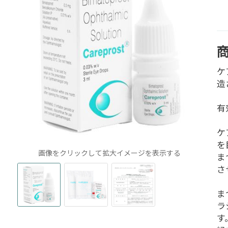
ケ
造
有
ケ
を
画像をクリックして拡大イメージを表示する
ま
さ
ま
ラ
す