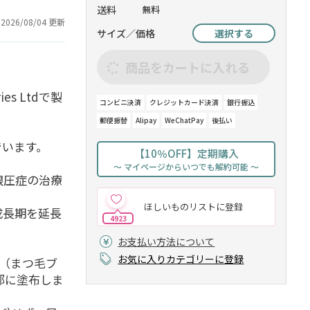
送料
無料
2026/08/04 更新
サイズ／価格
選択する
商品をカートに入れる
es Ltdで製
コンビニ決済
クレジットカード決済
銀行振込
郵便振替
Alipay
WeChatPay
後払い
でいます。
【10％OFF】定期購入
～ マイページからいつでも解約可能 ～
眼圧症の治療
ほしいものリストに登録
成長期を延長
4923
お支払い方法について
お気に入りカテゴリーに登録
（まつ毛ブ
部に塗布しま