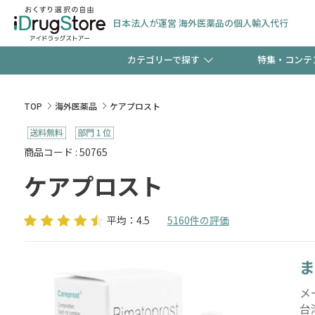
日本法人が運営 海外医薬品の個人輸入代行
カテゴリーで探す
特集・コンテ
サプリメント
頭皮
【早割】お得なクーポン
TOP
海外医薬品
ケアプロスト
ック分は今の内に！
コンタクトレンズ
一般
商品コード : 50765
ケアプロスト
検査キット
新規登録で！今すぐ使え
ペッ
平均：4.5
5160件の評価
ま
友だち大募集！限定クー
メ
台