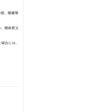
痒感、眼痛等
め、眼疾患又
た場合には、