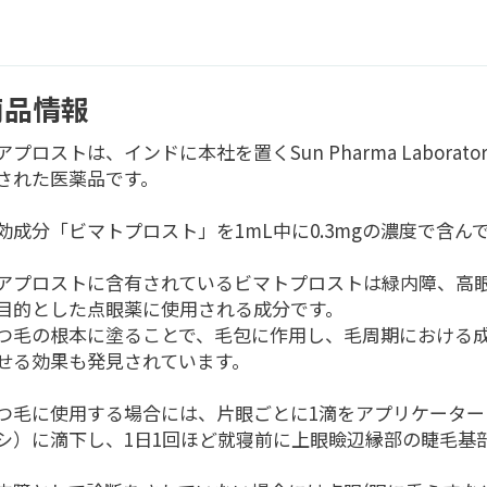
商品情報
アプロストは、インドに本社を置くSun Pharma Laboratori
された医薬品です。
効成分「ビマトプロスト」を1mL中に0.3mgの濃度で含ん
アプロストに含有されているビマトプロストは緑内障、高
目的とした点眼薬に使用される成分です。
つ毛の根本に塗ることで、毛包に作用し、毛周期における
せる効果も発見されています。
つ毛に使用する場合には、片眼ごとに1滴をアプリケーター
シ）に滴下し、1日1回ほど就寝前に上眼瞼辺縁部の睫毛基
。