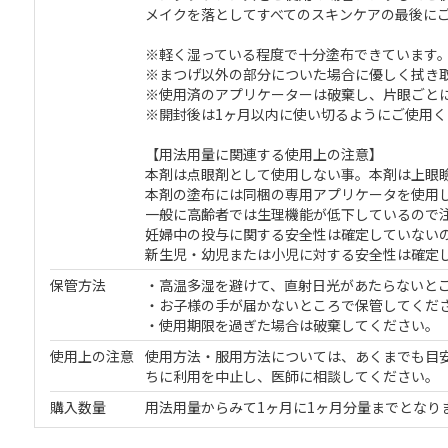
メイクを落としてすべてのスキンケアの最後に
※軽く湿っている程度で十分塗布できています
※まつげ以外の部分についた場合に優しく拭き
※使用済のアプリケーターは破棄し、片眼ごと
※開封後は1ヶ月以内に使い切るようにご使用く
【用法用量に関連する使用上の注意】
本剤は点眼剤として使用しない事。本剤は上眼
本剤の塗布には同梱の専用アプリケータを使用
一般に高齢者では生理機能が低下しているので
妊婦中の投与に関する安全性は確定していない
新生児・幼児または小児に対する安全性は確定
保管方法
・高温多湿を避けて、直射日光があたらないと
・お子様の手が届かないところで保管してくだ
・使用期限を過ぎた場合は破棄してください。
使用上の注意
使用方法・服用方法については、あくまでも目
ちに利用を中止し、医師に相談してください。
購入数量
用法用量からみて1ヶ月に1ヶ月分量までとなり