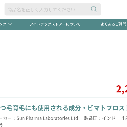
ンツ
アイドラッグストアーについて
よくあるご質問
・ヘアケア
ダイエット
ビュー
"3種類"出現中！今月のスト
極冷メン
ト！
医薬品(OTC)
衛生用品・日用品
防災用
るクーポンプレゼント中！！
ト用品
オトナ向け
当店スタ
2,
つ毛育毛にも使用される成分・ビマトプロス
ポンも不定期配信
今売れて
ーカー：Sun Pharma Laboratories Ltd 製造国：インド
湾