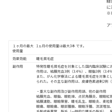
緑
に
※
ア
１ヶ月の最大
1ヵ月の使用量は最大3本 です。
使用量
効果効能
睫毛貧毛症
副作用
特発性睫毛貧毛症を対象とした国内臨床試験におい
作用は、結膜充血3例（3.4％）、眼脂3例（3.
また、がん化学療法による睫毛貧毛症を対象とし
られた。その主な副作用は、皮膚色素過剰2例（1
・重大な副作用及び副作用用語、他の副作用
結膜充血、眼脂、眼乾燥、点状角膜炎、眼瞼紅
結膜濾胞、眼瞼障害、睫毛乱生、眼瞼炎、麦粒
眼痛、眼瞼痛、眼部腫脹、眼瞼浮腫、流涙増加
毛髪成長異常、裂毛（一時的な睫毛の裂毛）、