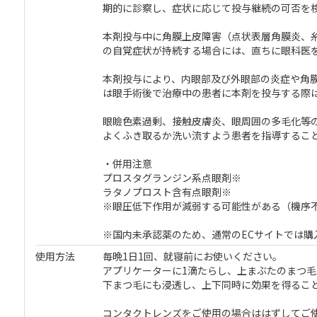
期的に診察し、症状に応じて投与継続の可否を
本剤投与中に角膜上皮障害（点状表層角膜炎、
の自覚症状が持続する場合には、直ちに眼科医
本剤投与により、内眼部及び外眼部の炎症や角
は眼手術後で治療中の患者に本剤を投与する際
眼瞼色素過剰、接触皮膚炎、眼周囲の多毛化等
よくふき取るか洗い流すよう患者を指導するこ
・併用注意
プロスタグランジン系点眼剤※
ラタノプロスト含有点眼剤※
※眼圧低下作用が減弱する可能性がある（機序
※国内未承認薬のため、通常のECサイトでは購
使用方法
毎晩1日1回、就寝前にお使いください。
アプリケーターに1滴たらし、上まぶたのまつ
下まつ毛にも浸透し、上下同時に効果を得るこ
コンタクトレンズをご使用の場合ははずしてご