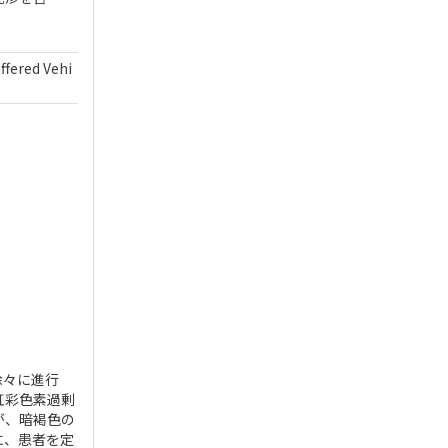
ffered Vehi
徐々に進行
虹彩色素過剰
が、暗褐色の
に、患者を定