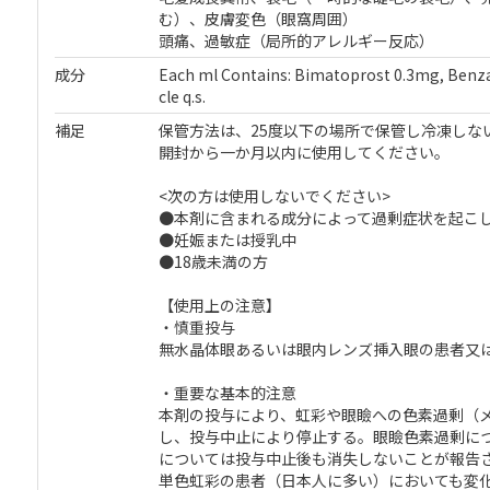
む）、皮膚変色（眼窩周囲）
頭痛、過敏症（局所的アレルギー反応）
成分
Each ml Contains: Bimatoprost 0.3mg, Benzal
cle q.s.
補足
保管方法は、25度以下の場所で保管し冷凍しな
開封から一か月以内に使用してください。
<次の方は使用しないでください>
●本剤に含まれる成分によって過剰症状を起こ
●妊娠または授乳中
●18歳未満の方
【使用上の注意】
・慎重投与
無水晶体眼あるいは眼内レンズ挿入眼の患者又
・重要な基本的注意
本剤の投与により、虹彩や眼瞼への色素過剰（
し、投与中止により停止する。眼瞼色素過剰に
については投与中止後も消失しないことが報告
単色虹彩の患者（日本人に多い）においても変