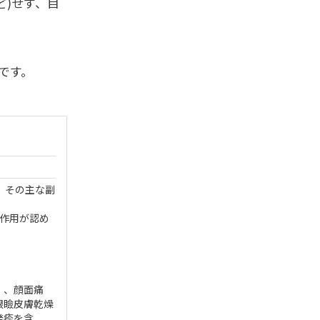
ど)せず、目
です。
。その主な副
副作用が認め
）、顔面痛
眼瞼皮膚乾燥
発疹を含