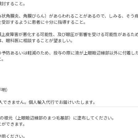
検討すること。
糸状角膜炎、角膜びらん）があらわれることがあるので、しみる、そう
を受診するように患者に十分に指導すること。
膜上皮障害が悪化する可能性、及び眼圧が影響を受ける可能性があるた
は、眼科医に相談することが望ましい。
の予防あるいは軽減のため、投与の際に液が上眼瞼辺縁部以外に付着し
と。
不明）
入できません。個人輸入代行でお届けいたします。
毛の根元（上眼瞼辺縁部のまつ毛基部）に塗布してください。
とができます。
使用ください。