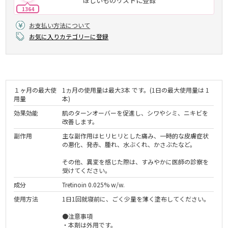
ほしいものリストに登録
1364
お支払い方法について
お気に入りカテゴリーに登録
１ヶ月の最大使
1ヵ月の使用量は最大3本 です。(1日の最大使用量は 1
用量
本)
効果効能
肌のターンオーバーを促進し、シワやシミ、ニキビを
改善します。
副作用
主な副作用はヒリヒリとした痛み、一時的な皮膚症状
の悪化、発赤、腫れ、水ぶくれ、かさぶたなど。
その他、異変を感じた際は、すみやかに医師の診察を
受けてください。
成分
Tretinoin 0.025% w/w.
使用方法
1日1回就寝前に、ごく少量を薄く塗布してください。
●注意事項
・本剤は外用です。