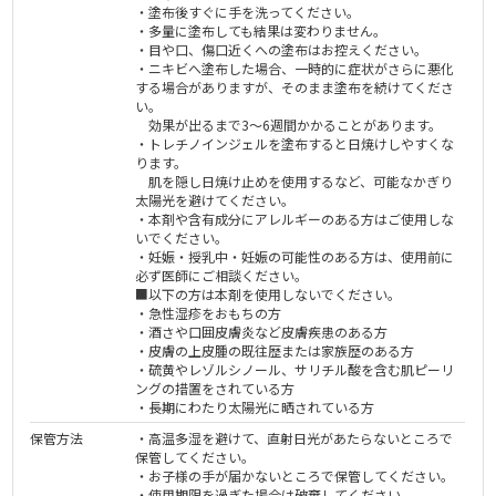
・塗布後すぐに手を洗ってください。
・多量に塗布しても結果は変わりません。
・目や口、傷口近くへの塗布はお控えください。
・ニキビへ塗布した場合、一時的に症状がさらに悪化
する場合がありますが、そのまま塗布を続けてくださ
い。
効果が出るまで3～6週間かかることがあります。
・トレチノインジェルを塗布すると日焼けしやすくな
ります。
肌を隠し日焼け止めを使用するなど、可能なかぎり
太陽光を避けてください。
・本剤や含有成分にアレルギーのある方はご使用しな
いでください。
・妊娠・授乳中・妊娠の可能性のある方は、使用前に
必ず医師にご相談ください。
■以下の方は本剤を使用しないでください。
・急性湿疹をおもちの方
・酒さや口囲皮膚炎など皮膚疾患のある方
・皮膚の上皮腫の既往歴または家族歴のある方
・硫黄やレゾルシノール、サリチル酸を含む肌ピーリ
ングの措置をされている方
・長期にわたり太陽光に晒されている方
保管方法
・高温多湿を避けて、直射日光があたらないところで
保管してください。
・お子様の手が届かないところで保管してください。
・使用期限を過ぎた場合は破棄してください。