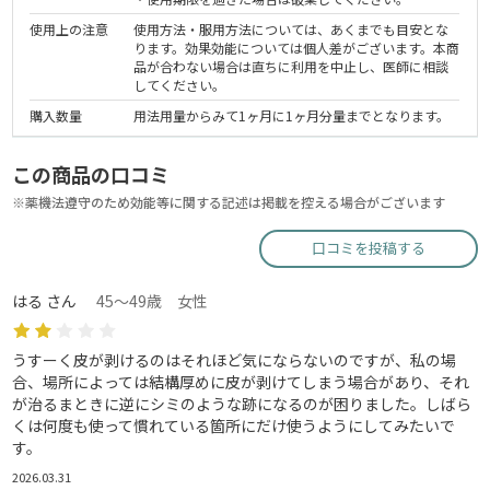
使用上の注意
使用方法・服用方法については、あくまでも目安とな
ります。効果効能については個人差がございます。本商
品が合わない場合は直ちに利用を中止し、医師に相談
してください。
購入数量
用法用量からみて1ヶ月に1ヶ月分量までとなります。
この商品の口コミ
※薬機法遵守のため効能等に関する記述は掲載を控える場合がございます
口コミを投稿する
はる さん
45～49歳 女性
うすーく皮が剥けるのはそれほど気にならないのですが、私の場
合、場所によっては結構厚めに皮が剥けてしまう場合があり、それ
が治るまときに逆にシミのような跡になるのが困りました。しばら
くは何度も使って慣れている箇所にだけ使うようにしてみたいで
す。
2026.03.31