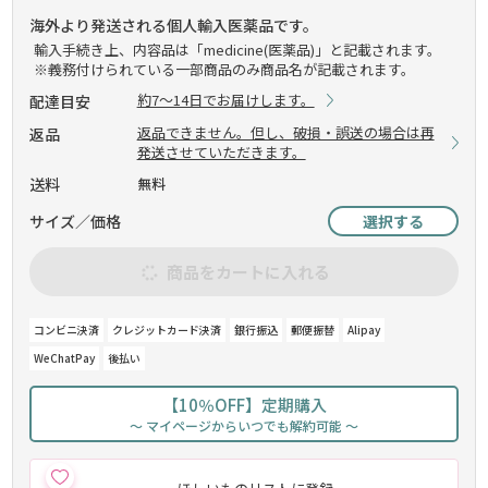
海外より発送される個人輸入医薬品です。
輸入手続き上、内容品は「medicine(医薬品)」と記載されます。
※義務付けられている一部商品のみ商品名が記載されます。
約7～14日でお届けします。
配達目安
返品できません。但し、破損・誤送の場合は再
返品
発送させていただきます。
送料
無料
サイズ／価格
選択する
商品をカートに入れる
コンビニ決済
クレジットカード決済
銀行振込
郵便振替
Alipay
WeChatPay
後払い
【10％OFF】定期購入
～ マイページからいつでも解約可能 ～