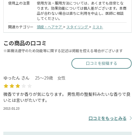
使用上の注意
使用方法・服用方法については、あくまでも目安とな
ります。効果効能については個人差がございます。本商
品が合わない場合は直ちに利用を中止し、医師に相談
してください。
関連カテゴリー
頭皮・ヘアケア
>
スタイリング
>
ミスト
この商品の口コミ
※薬機法遵守のため効能等に関する記述は掲載を控える場合がございます
口コミを投稿する
ゆったん さん
25～29歳 女性
微香ですか香りが気になります。 男性用の整髪料みたいな香りで良
いとは言いがたいです。
2013.01.23
口コミをもっとみる