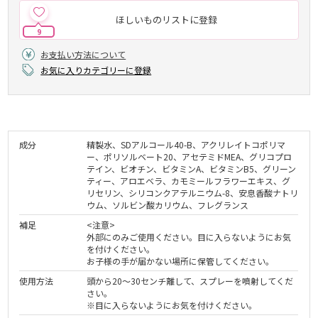
ほしいものリストに登録
9
お支払い方法について
お気に入りカテゴリーに登録
成分
精製水、SDアルコール40-B、アクリレイトコポリマ
ー、ポリソルベート20、アセテミドMEA、グリコプロ
テイン、ビオチン、ビタミンA、ビタミンB5、グリーン
ティー、アロエベラ、カモミールフラワーエキス、グ
リセリン、シリコンクアテルニウム-8、安息香酸ナトリ
ウム、ソルビン酸カリウム、フレグランス
補足
<注意>
外部にのみご使用ください。目に入らないようにお気
を付けください。
お子様の手が届かない場所に保管してください。
使用方法
頭から20～30センチ離して、スプレーを噴射してくだ
さい。
※目に入らないようにお気を付けください。