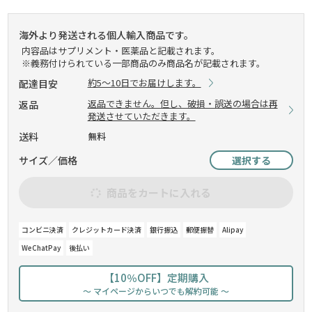
海外より発送される個人輸入商品です。
内容品はサプリメント・医薬品と記載されます。
※義務付けられている一部商品のみ商品名が記載されます。
約5～10日でお届けします。
配達目安
返品できません。但し、破損・誤送の場合は再
返品
発送させていただきます。
送料
無料
サイズ／価格
選択する
商品をカートに入れる
コンビニ決済
クレジットカード決済
銀行振込
郵便振替
Alipay
WeChatPay
後払い
【10％OFF】定期購入
～ マイページからいつでも解約可能 ～