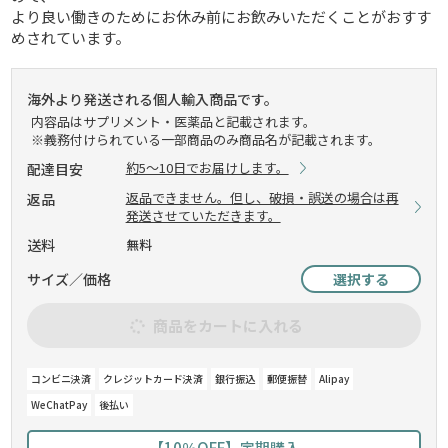
より良い働きのためにお休み前にお飲みいただくことがおすす
めされています。
海外より発送される個人輸入商品です。
内容品はサプリメント・医薬品と記載されます。
※義務付けられている一部商品のみ商品名が記載されます。
約5～10日でお届けします。
配達目安
返品できません。但し、破損・誤送の場合は再
返品
発送させていただきます。
送料
無料
サイズ／価格
選択する
商品をカートに入れる
コンビニ決済
クレジットカード決済
銀行振込
郵便振替
Alipay
WeChatPay
後払い
【10％OFF】定期購入