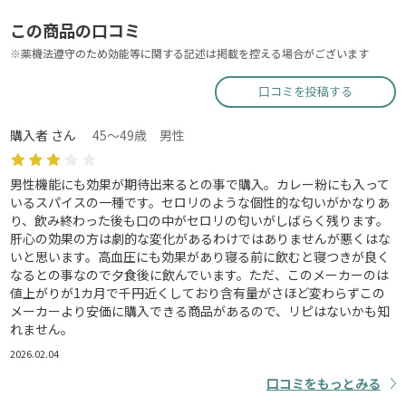
この商品の口コミ
※薬機法遵守のため効能等に関する記述は掲載を控える場合がございます
口コミを投稿する
購入者 さん
45～49歳 男性
男性機能にも効果が期待出来るとの事で購入。カレー粉にも入って
いるスパイスの一種です。セロリのような個性的な匂いがかなりあ
り、飲み終わった後も口の中がセロリの匂いがしばらく残ります。
肝心の効果の方は劇的な変化があるわけではありませんが悪くはな
いと思います。高血圧にも効果があり寝る前に飲むと寝つきが良く
なるとの事なので夕食後に飲んでいます。ただ、このメーカーのは
値上がりが1カ月で千円近くしており含有量がさほど変わらずこの
メーカーより安価に購入できる商品があるので、リピはないかも知
れません。
2026.02.04
口コミをもっとみる