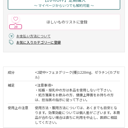
～ マイページからいつでも解約可能 ～
ほしいものリストに登録
20
お支払い方法について
お気に入りカテゴリーに登録
成分
<2錠中>フェヌグリーク(種)1220mg、ゼラチン(カプセ
ル)
補足
<注意事項>
・妊娠・授乳中の方は本品を使用しないで下さい。
・処方箋薬をお飲みの方、健康上障害をお持ちの方
は、担当医の指示に従って下さい。
使用上の注意
使用方法・服用方法については、あくまでも目安とな
ります。効果効能については個人差がございます。本商
品が合わない場合は直ちに利用を中止し、医師に相談
してください。