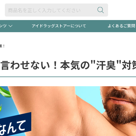
ンツ
アイドラッグストアーについて
よくあるご質問
・ヘアケア
ダイエット
ビュー
録ポイント2倍600円分プレ
【早割】
策！
ック分は
言わせない！本気の"汗臭"対
医薬品(OTC)
衛生用品・日用品
防災用
頭皮ストレスを完全リセッ
ト用品
オトナ向け
新規登録
プログラム
友だち大