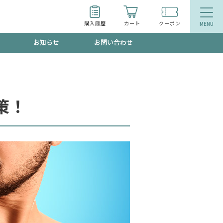
購入履歴
カート
クーポン
お知らせ
お問い合わせ
ティ
エイジングケア
お得なクーポン"3種類"出現中！今月のスト
今の内に！
策！
品
食品
で！今すぐ使えるクーポンプレゼント中！！
募集！限定クーポンも不定期配信