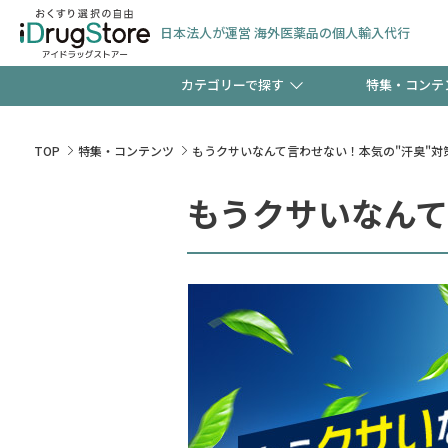
日本法人が運営 海外医薬品の個人輸入代行
カテゴリーで探す
特集・コンテ
サプリメント
頭皮
【週末限定】新規会員登
TOP
特集・コンテンツ
もうクサいなんて言わせない！本気の"汗臭"対
ゼント中!!
もうクサいなんて
コンタクトレンズ
一般
極冷メントールで、夏の
検査キット
ペッ
ト！
当店スタッフが贈る音声