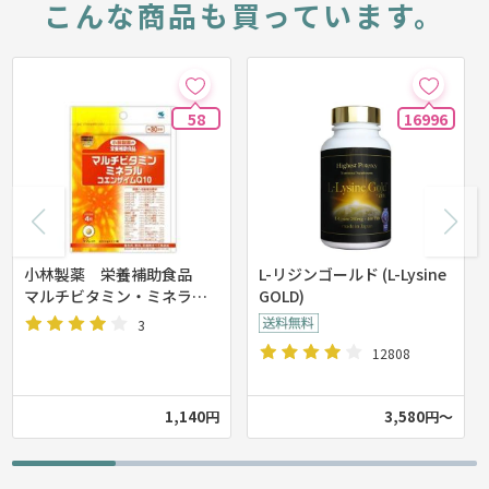
こんな商品も買っています。
58
16996
小林製薬 栄養補助食品
L-リジンゴールド (L-Lysine
マルチビタミン・ミネラル
GOLD)
＋コエンザイムＱ１０ 120
3
粒 約30日分
12808
1,140円
3,580円～