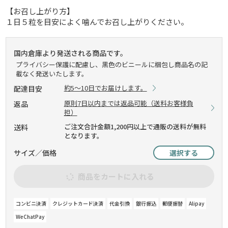
【お召し上がり方】
１日５粒を目安によく噛んでお召し上がりください。
国内倉庫より発送される商品です。
プライバシー保護に配慮し、黒色のビニールに梱包し商品名の記
載なく発送いたします。
約5～10日でお届けします。
配達目安
原則7日以内までは返品可能（送料お客様負
返品
担）
ご注文合計金額1,200円以上で通販の送料が無料
送料
となります。
サイズ／価格
選択する
商品をカートに入れる
コンビニ決済
クレジットカード決済
代金引換
銀行振込
郵便振替
Alipay
WeChatPay