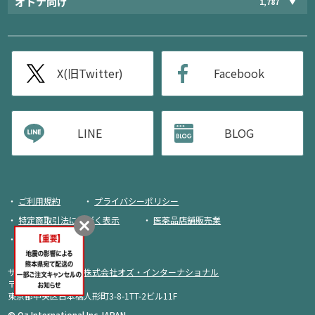
オトナ向け
1,787
X(旧Twitter)
Facebook
LINE
BLOG
ご利用規約
プライバシーポリシー
特定商取引法に基づく表示
医薬品店舗販売業
荷物追跡
サイト運営・企画：
株式会社オズ・インターナショナル
〒103-0013
東京都中央区日本橋人形町3-8-1TT-2ビル11F
商品をカートに入れる
© Oz International Inc JAPAN.