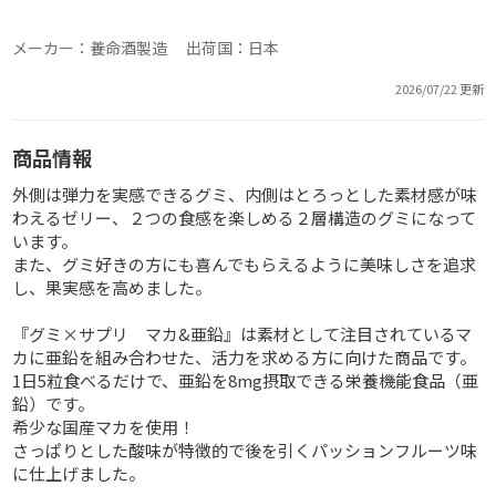
メーカー：養命酒製造 出荷国：日本
2026/07/22 更新
商品情報
外側は弾力を実感できるグミ、内側はとろっとした素材感が味
わえるゼリー、２つの食感を楽しめる２層構造のグミになって
います。
また、グミ好きの方にも喜んでもらえるように美味しさを追求
し、果実感を高めました。
『グミ×サプリ マカ&亜鉛』は素材として注目されているマ
カに亜鉛を組み合わせた、活力を求める方に向けた商品です。
1日5粒食べるだけで、亜鉛を8mg摂取できる栄養機能食品（亜
鉛）です。
希少な国産マカを使用！
さっぱりとした酸味が特徴的で後を引くパッションフルーツ味
に仕上げました。