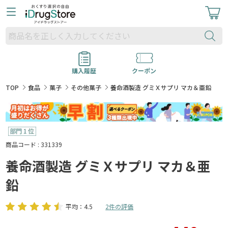
購入履歴
クーポン
TOP
食品
菓子
その他菓子
養命酒製造 グミＸサプリ マカ＆亜鉛
商品コード : 331339
養命酒製造 グミＸサプリ マカ＆亜
鉛
平均：4.5
2件の評価