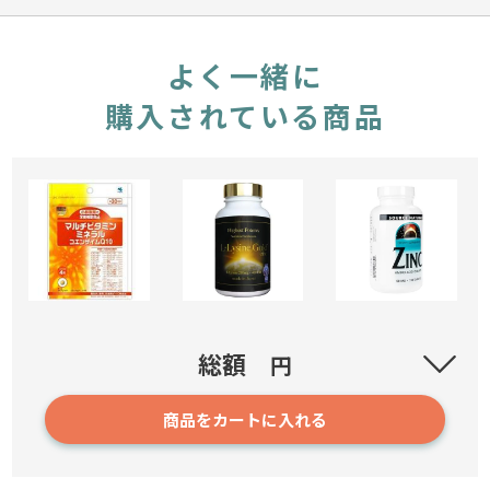
よく一緒に
購入されている商品
小林製薬 栄養補助食品 マルチビタミン・ミネラル＋
総額
円
コエンザイムＱ１０ 120粒 約30日分
3
商品をカートに入れる
1,140円
確認／選び直す