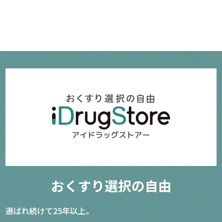
L-リジンゴールド (L-Lysine GOLD)
12808
3,580円～
確認／選び直す
亜鉛(ZINC) 50mg250粒
114
おくすり選択の自由
4,310円～
選ばれ続けて25年以上。
確認／選び直す