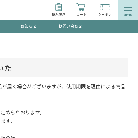
購入履歴
カート
クーポン
お知らせ
お問い合わせ
ティ
エイジングケア
お得なクーポン"3種類"出現中！今月のスト
今の内に！
品
食品
いた
で！今すぐ使えるクーポンプレゼント中！！
品が届く場合がございますが、使用期限を理由による商品
と定められおります。
募集！限定クーポンも不定期配信
ります。
た場合は、