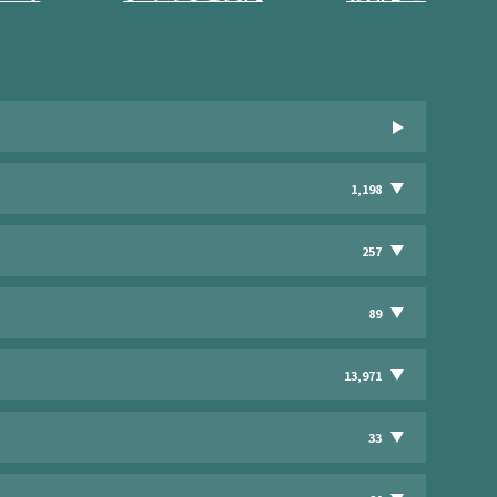
1,198
257
89
13,971
33