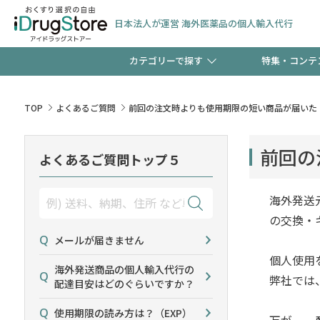
日本法人が運営 海外医薬品の個人輸入代行
カテゴリーで探す
特集・コンテ
サプリメント
頭皮
【週末限定】新規会員登
TOP
よくあるご質問
前回の注文時よりも使用期限の短い商品が届いた
ゼント中!!
コンタクトレンズ
一般
前回の
よくあるご質問トップ５
極冷メントールで、夏の
検査キット
ペッ
ト！
海外発送
の交換・
メールが届きません
個人使用
当店スタッフが贈る音声
海外発送商品の個人輸入代行の
弊社では
配達目安はどのぐらいですか？
使用期限の読み方は？（EXP）
万が一、