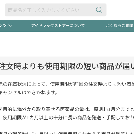
ンツ
アイドラッグストアーについて
よくあるご質問
・ヘアケア
ダイエット
ビュー
録ポイント2倍600円分プレ
【早割】
ック分は
医薬品(OTC)
衛生用品・日用品
防災用
注文時よりも使用期限の短い商品が届
頭皮ストレスを完全リセッ
ト用品
オトナ向け
新規登録
元の在庫状況によって、使用期限が前回の注文時よりも短い商
キャンセルはできかねます。
を目的に海外から取り寄せる医薬品の量は、原則1カ月分まで
プログラム
友だち大
、使用期限が1カ月以上の十分に長い商品を発送・手配してお
商品の到着時に6ヶ月以内に使用期限をむかえる商品が到着し