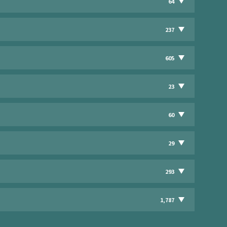
64
237
605
23
60
29
293
1,787