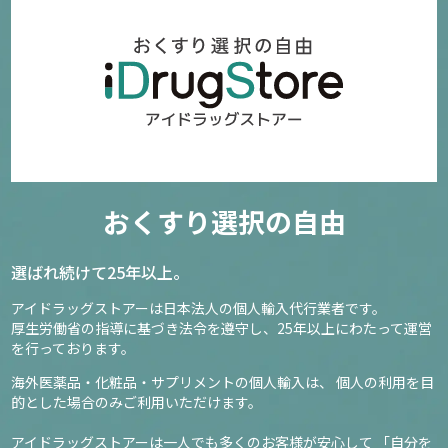
12808
3,580円～
確認／選び直す
リジンゴールド プレミアムシャンプーPRO Plus
おくすり選択の自由
7716
3,780円～
選ばれ続けて25年以上。
アイドラッグストアーは日本法人の個人輸入代行業者です。
確認／選び直す
厚生労働省の指導に基づき法令を遵守し、
25年以上にわたって運営
を行っております。
海外医薬品・化粧品・サプリメントの個人輸入は、
個人の利用を目
的とした場合のみご利用いただけます。
アイドラッグストアーは一人でも多くのお客様が安心して
「自分を