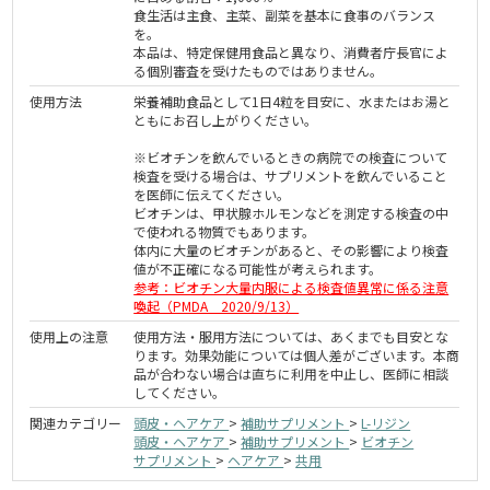
食生活は主食、主菜、副菜を基本に食事のバランス
を。
本品は、特定保健用食品と異なり、消費者庁長官によ
る個別審査を受けたものではありません。
使用方法
栄養補助食品として1日4粒を目安に、水またはお湯と
ともにお召し上がりください。
※ビオチンを飲んでいるときの病院での検査について
検査を受ける場合は、サプリメントを飲んでいること
を医師に伝えてください。
ビオチンは、甲状腺ホルモンなどを測定する検査の中
で使われる物質でもあります。
体内に大量のビオチンがあると、その影響により検査
値が不正確になる可能性が考えられます。
参考：ビオチン大量内服による検査値異常に係る注意
喚起（PMDA 2020/9/13）
使用上の注意
使用方法・服用方法については、あくまでも目安とな
ります。効果効能については個人差がございます。本商
品が合わない場合は直ちに利用を中止し、医師に相談
してください。
関連カテゴリー
頭皮・ヘアケア
>
補助サプリメント
>
L-リジン
頭皮・ヘアケア
>
補助サプリメント
>
ビオチン
サプリメント
>
ヘアケア
>
共用