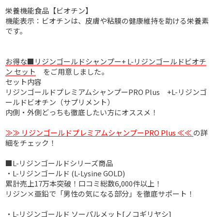
栄養機能食品【ビオチン】
機能表示：ビオチンは、皮膚や粘膜の健康維持を助ける栄養素
です。
お得な■リジンゴールドシャンプー+ L-リジンゴールドビオチ
ン セット
をご用意しました。
セット内容
リジンゴールドプレミアムシャンプーPRO Plus +L-リジンゴ
ールドビオチン（サプリメント）
内側・外側どっちも徹底したい方にオススメ！
≫≫ リジンゴールドプレミアムシャンプーPRO Plus ≪≪
の詳
細をチェック！
■L-リジンゴールドシリーズ商品
・
L-リジンゴールド (L-Lysine GOLD)
累計売上17万本突破！口コミ総数6,000件以上！
リジン×亜鉛で「男性の気になる部分」を徹底サポート！
・
L-リジンゴールド ソーパルメット[ノコギリヤシ]