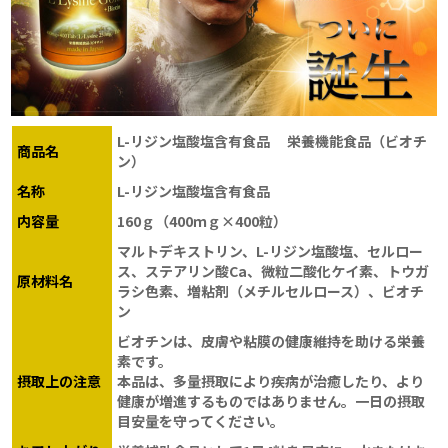
L-リジン塩酸塩含有食品 栄養機能食品（ビオチ
商品名
ン）
名称
L-リジン塩酸塩含有食品
内容量
160ｇ（400ｍｇ×400粒）
マルトデキストリン、L-リジン塩酸塩、セルロー
ス、ステアリン酸Ca、微粒二酸化ケイ素、トウガ
原材料名
ラシ色素、増粘剤（メチルセルロース）、ビオチ
ン
ビオチンは、皮膚や粘膜の健康維持を助ける栄養
素です。
摂取上の注意
本品は、多量摂取により疾病が治癒したり、より
健康が増進するものではありません。一日の摂取
目安量を守ってください。