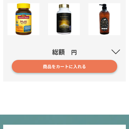
ネイチャーメイド マルチ フォーマン(MULTI For Him)
総額
円
商品をカートに入れる
1935
5,170円～
確認／選び直す
L-リジンゴールド (L-Lysine GOLD)