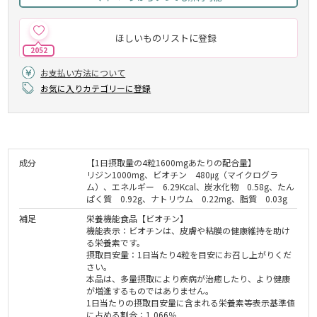
ほしいものリストに登録
2052
お支払い方法について
お気に入りカテゴリーに登録
成分
【1日摂取量の4粒1600mgあたりの配合量】
リジン1000mg、ビオチン 480㎍（マイクログラ
ム）、エネルギー 6.29Kcal、炭水化物 0.58g、たん
ぱく質 0.92g、ナトリウム 0.22mg、脂質 0.03g
補足
栄養機能食品【ビオチン】
機能表示：ビオチンは、皮膚や粘膜の健康維持を助け
る栄養素です。
摂取目安量：1日当たり4粒を目安にお召し上がりくだ
さい。
本品は、多量摂取により疾病が治癒したり、より健康
が増進するものではありません。
1日当たりの摂取目安量に含まれる栄養素等表示基準値
に占める割合：1,066％