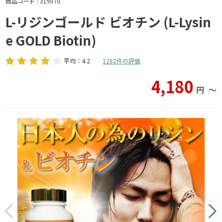
商品コード : 319070
L-リジンゴールド ビオチン (L-Lysin
e GOLD Biotin)
平均：4.2
1282件の評価
4,180
円
〜