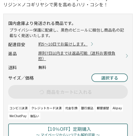
リジン×ノコギリヤシで男を高めるハリ・コシを！
国内倉庫より発送される商品です。
プライバシー保護に配慮し、黒色のビニールに梱包し商品名の記
載なく発送いたします。
約5～10日でお届けします。
配達目安
原則7日以内までは返品可能（送料お客様負
返品
担）
送料
無料
サイズ／価格
選択する
商品をカートに入れる
コンビニ決済
クレジットカード決済
代金引換
銀行振込
郵便振替
Alipay
WeChatPay
後払い
【10％OFF】定期購入
～ マイページからいつでも解約可能 ～