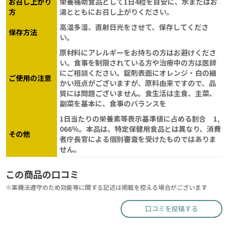
お召し上がり
栄養補助食品として1日4粒を目安に、水またはお
方
湯とともにお召し上がりください。
高温多湿、直射日光をさせて、保存してくださ
保存方法
い。
原材料にアレルギーをお持ちの方はお避けくださ
い。食事を制限されている方や治療中の方は医師
にご相談ください。錠剤表面にオレンジ・白の細
ご使用の注意
かい班点がございますが、原料由来ですので、品
質には問題ございません。食生活は主食、主菜、
副菜を基本に、食事のバランスを
1日当たりの栄養素等表示基準値に占める割合 1,
066％。本品は、特定保健用食品とは異なり、消費
その他
者庁長官による個別審査を受けたものではありま
せん。
この商品の口コミ
※薬機法遵守のため効能等に関する記述は掲載を控える場合がございます
口コミを投稿する