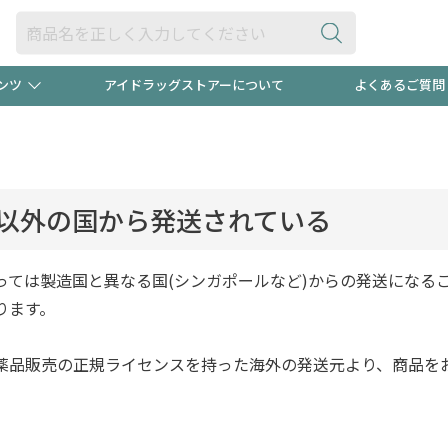
ンツ
アイドラッグストアーについて
よくあるご質問
・ヘアケア
ダイエット
ビュー
録ポイント2倍600円分プレ
【早割】
ック分は
医薬品(OTC)
衛生用品・日用品
防災用
以外の国から発送されている
頭皮ストレスを完全リセッ
ト用品
オトナ向け
新規登録
っては製造国と異なる国(シンガポールなど)からの発送になる
ります。
薬品販売の正規ライセンスを持った海外の発送元より、商品を
プログラム
友だち大