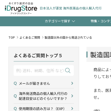
日本法人が運営 海外医薬品の個人輸入代行
カテゴリーで探す
特集・コンテ
サプリメント
頭皮
【週末限定】新規会員登
TOP
よくあるご質問
製造国以外の国から発送されている
ゼント中!!
コンタクトレンズ
一般
製造国
よくあるご質問トップ５
極冷メントールで、夏の
検査キット
ペッ
ト！
商品によ
りしてお
メールが届きません
また、医
当店スタッフが贈る音声
海外発送商品の個人輸入代行の
せ。
配達目安はどのぐらいですか？
使用期限の読み方は？（EXP）
(例)