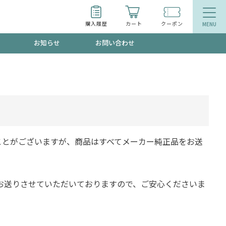
購入履歴
カート
クーポン
お知らせ
お問い合わせ
ティ
エイジングケア
お得なクーポン"3種類"出現中！今月のスト
今の内に！
品
食品
で！今すぐ使えるクーポンプレゼント中！！
ことがございますが、商品はすべてメーカー純正品をお送
お送りさせていただいておりますので、ご安心くださいま
募集！限定クーポンも不定期配信