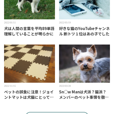
2022/01/11
2022/05/19
犬は人間の言葉を平均89単語
好きな猫のYouTubeチャンネ
理解していることが明らかに
ル 断トツ１位はあの子でした
2022/11/15
2023/03/28
ペットの誤食に注意！ジョイ
Sn○w Manは犬派？猫派？
ントマットは犬猫にとって魅
メンバーのペット事情を徹底
力的？
検証