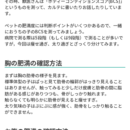
その時、獣医さんは
「ボディーコンディションスコア(BCS)」
というものを測って、カルテに書いたりお話したりしていま
す。
ペットの肥満度には判断ポイントがいくつかあるので、一緒
におうちの子のBCSを測ってみましょう。
病院で測る際は5段階（もしくは9段階）で測ることが多いで
すが，今回は痩せ過ぎ、太り過ぎとざっくり分けてみます。
胸の肥満の確認方法
まずは胸の肋骨の様子を見ます。
標準体型の子はぱっと見て肋骨の輪郭がはっきり見えること
はありませんが、触ってみると少しだけ皮膚と肋骨の間に脂
肪がある感じがありつつも、骨がしっかり触れます。
触らなくても明らかに肋骨が見えると痩せすぎ。
太り気味の子はぷにぷに感が強く、肋骨をしっかり触ること
ができません。