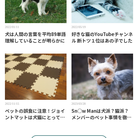
2022/01/11
2022/05/19
犬は人間の言葉を平均89単語
好きな猫のYouTubeチャンネ
理解していることが明らかに
ル 断トツ１位はあの子でした
2022/11/15
2023/03/28
ペットの誤食に注意！ジョイ
Sn○w Manは犬派？猫派？
ントマットは犬猫にとって魅
メンバーのペット事情を徹底
力的？
検証