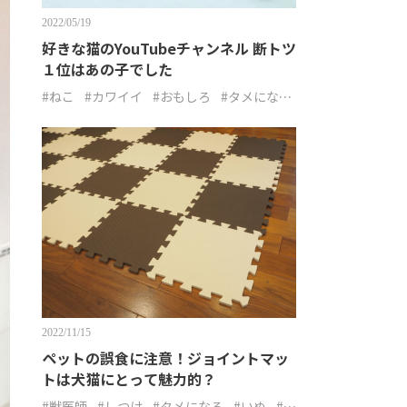
2022/05/19
好きな猫のYouTubeチャンネル 断トツ
１位はあの子でした
#ねこ
#カワイイ
#おもしろ
#タメにな
る
2022/11/15
ペットの誤食に注意！ジョイントマッ
トは犬猫にとって魅力的？
#獣医師
#しつけ
#タメになる
#いぬ
#ね