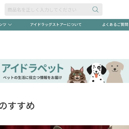
ンツ
アイドラッグストアーについて
よくあるご質問
・ヘアケア
ダイエット
ビュー
"3種類"出現中！今月のスト
極冷メン
ト！
医薬品(OTC)
衛生用品・日用品
防災用
るクーポンプレゼント中！！
ト用品
オトナ向け
当店スタ
のすすめ
ポンも不定期配信
今売れて