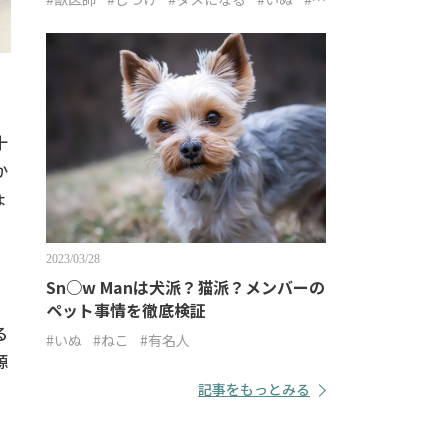
こ
十
か
ょ
2023/03/28
Sn○w Manは犬派？猫派？メンバーの
ペット事情を徹底検証
る
#いぬ
#ねこ
#有名人
源
記事をもっとみる