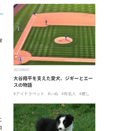
家
2023/08/03
大谷翔平を支えた愛犬、ジギーとエー
、
スの物語
#アイドラペット
#いぬ
#有名人
#癒し
こ
的