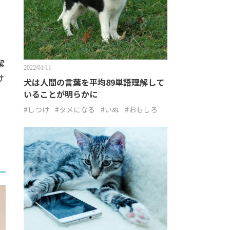
潔
2022/01/11
け
犬は人間の言葉を平均89単語理解して
いることが明らかに
#しつけ
#タメになる
#いぬ
#おもしろ