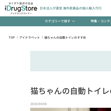
日本法人が運営 海外医薬品の個人輸入代行
カテゴリーで探す
特集・コンテ
サプリメント
頭皮
【早割】お得なクーポン
TOP
アイドラペット
猫ちゃんの自動トイレのすすめ
ック分は今の内に！
コンタクトレンズ
一般
検査キット
新規登録で！今すぐ使え
ペッ
猫ちゃんの自動トイレ
友だち大募集！限定クー
2025/04/08