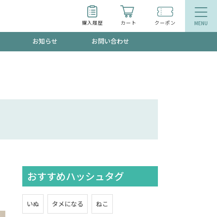
購入履歴
カート
クーポン
お知らせ
お問い合わせ
ティ
エイジングケア
トールで、夏の頭皮ストレスを完全リセッ
品
食品
ッフが贈る音声プログラム
おすすめハッシュタグ
いるものが一目でわかるランキング
いぬ
タメになる
ねこ