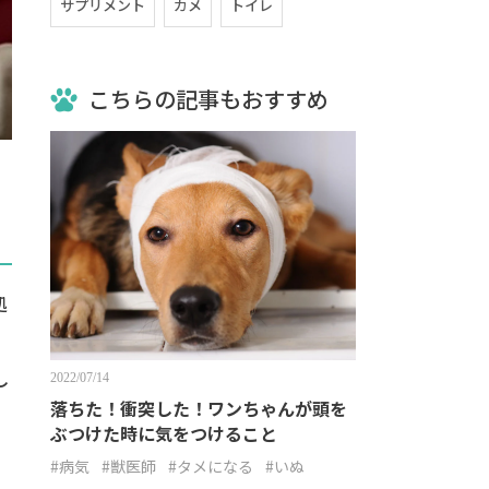
サプリメント
カメ
トイレ
こちらの記事もおすすめ
処
し
2022/07/14
落ちた！衝突した！ワンちゃんが頭を
ぶつけた時に気をつけること
#病気
#獣医師
#タメになる
#いぬ