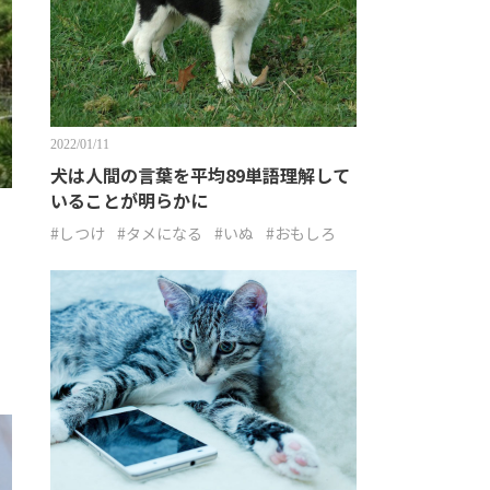
2022/01/11
犬は人間の言葉を平均89単語理解して
いることが明らかに
#しつけ
#タメになる
#いぬ
#おもしろ
。