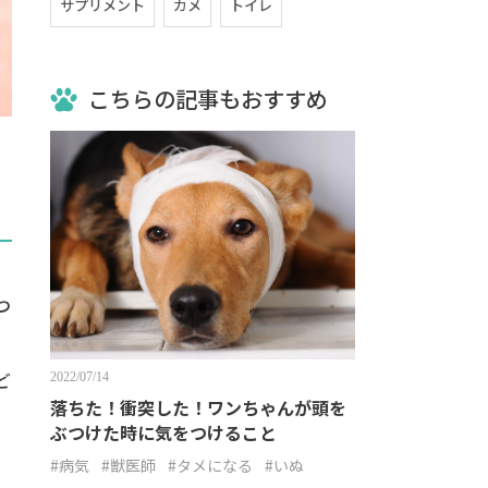
サプリメント
カメ
トイレ
こちらの記事もおすすめ
つ
ど
2022/07/14
落ちた！衝突した！ワンちゃんが頭を
ぶつけた時に気をつけること
#病気
#獣医師
#タメになる
#いぬ