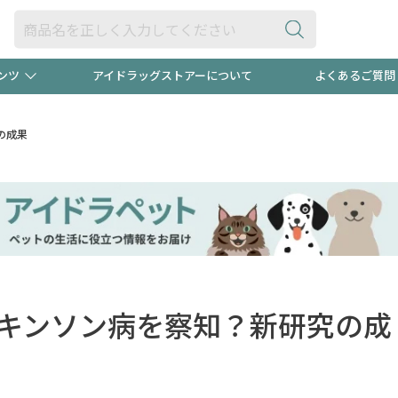
ンツ
アイドラッグストアーについて
よくあるご質問
・ヘアケア
ダイエット
ビュー
"3種類"出現中！今月のスト
極冷メン
の成果
ト！
医薬品(OTC)
衛生用品・日用品
防災用
るクーポンプレゼント中！！
ト用品
オトナ向け
当店スタ
キンソン病を察知？新研究の成
ポンも不定期配信
今売れて