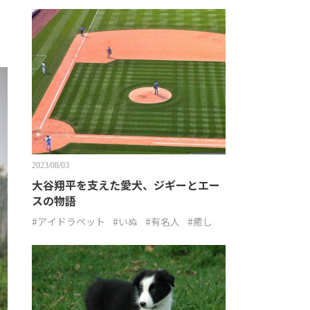
2023/08/03
大谷翔平を支えた愛犬、ジギーとエー
スの物語
#アイドラペット
#いぬ
#有名人
#癒し