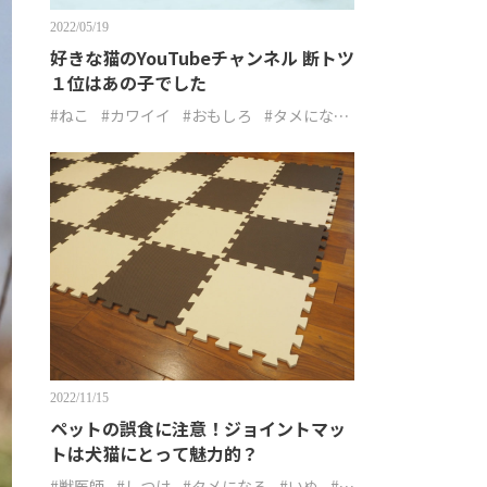
2022/05/19
好きな猫のYouTubeチャンネル 断トツ
１位はあの子でした
#ねこ
#カワイイ
#おもしろ
#タメにな
る
2022/11/15
ペットの誤食に注意！ジョイントマッ
トは犬猫にとって魅力的？
#獣医師
#しつけ
#タメになる
#いぬ
#ね