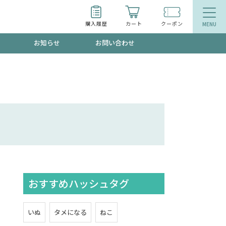
購入履歴
カート
クーポン
お知らせ
お問い合わせ
ティ
エイジングケア
トールで、夏の頭皮ストレスを完全リセッ
品
食品
ッフが贈る音声プログラム
おすすめハッシュタグ
いるものが一目でわかるランキング
いぬ
タメになる
ねこ