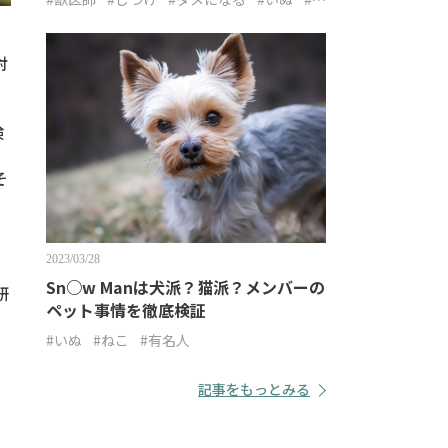
こ
対
検
そ
2023/03/28
Sn○w Manは犬派？猫派？メンバーの
研
ペット事情を徹底検証
#いぬ
#ねこ
#有名人
記事をもっとみる