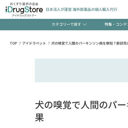
日本法人が運営 海外医薬品の個人輸入代行
カテゴリーで探す
特集・コンテ
サプリメント
頭皮
【早割】お得なクーポン
TOP
アイドラペット
犬の嗅覚で人間のパーキンソン病を察知？新研究
ック分は今の内に！
コンタクトレンズ
一般
検査キット
新規登録で！今すぐ使え
ペッ
犬の嗅覚で人間のパー
友だち大募集！限定クー
果