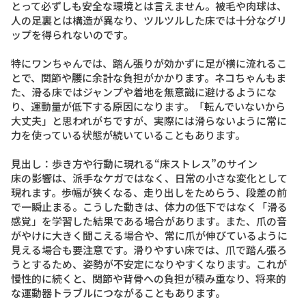
とって必ずしも安全な環境とは言えません。被毛や肉球は、
人の足裏とは構造が異なり、ツルツルした床では十分なグリ
ップを得られないのです。
特にワンちゃんでは、踏ん張りが効かずに足が横に流れるこ
とで、関節や腰に余計な負担がかかります。ネコちゃんもま
た、滑る床ではジャンプや着地を無意識に避けるようにな
り、運動量が低下する原因になります。「転んでいないから
大丈夫」と思われがちですが、実際には滑らないように常に
力を使っている状態が続いていることもあります。
見出し：歩き方や行動に現れる“床ストレス”のサイン
床の影響は、派手なケガではなく、日常の小さな変化として
現れます。歩幅が狭くなる、走り出しをためらう、段差の前
で一瞬止まる。こうした動きは、体力の低下ではなく「滑る
感覚」を学習した結果である場合があります。また、爪の音
がやけに大きく聞こえる場合や、常に爪が伸びているように
見える場合も要注意です。滑りやすい床では、爪で踏ん張ろ
うとするため、姿勢が不安定になりやすくなります。これが
慢性的に続くと、関節や背骨への負担が積み重なり、将来的
な運動器トラブルにつながることもあります。