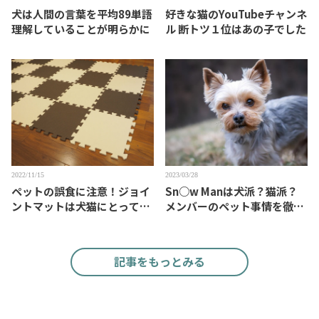
犬は人間の言葉を平均89単語
好きな猫のYouTubeチャンネ
理解していることが明らかに
ル 断トツ１位はあの子でした
2022/11/15
2023/03/28
ペットの誤食に注意！ジョイ
Sn○w Manは犬派？猫派？
ントマットは犬猫にとって魅
メンバーのペット事情を徹底
力的？
検証
記事をもっとみる