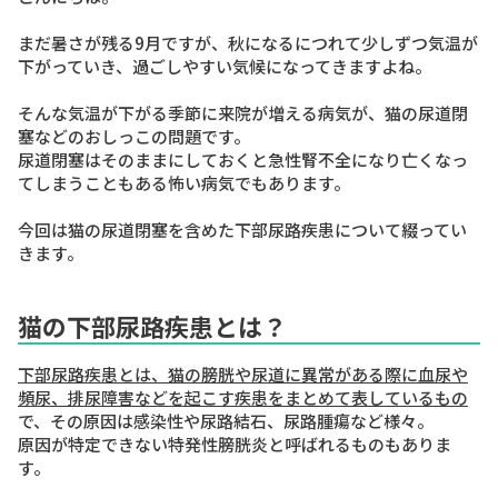
まだ暑さが残る9月ですが、秋になるにつれて少しずつ気温が
下がっていき、過ごしやすい気候になってきますよね。
そんな気温が下がる季節に来院が増える病気が、猫の尿道閉
塞などの
おしっこの問題
です。
尿道閉塞はそのままにしておくと急性腎不全になり亡くなっ
てしまうこともある怖い病気でもあります。
今回は猫の尿道閉塞を含めた下部尿路疾患について綴ってい
きます。
猫の下部尿路疾患とは？
下部尿路疾患
とは、猫の膀胱や尿道に異常がある際に血尿や
頻尿、排尿障害などを起こす疾患をまとめて表しているもの
で、その原因は感染性や尿路結石、尿路腫瘍など様々。
原因が特定できない特発性膀胱炎と呼ばれるものもありま
す。