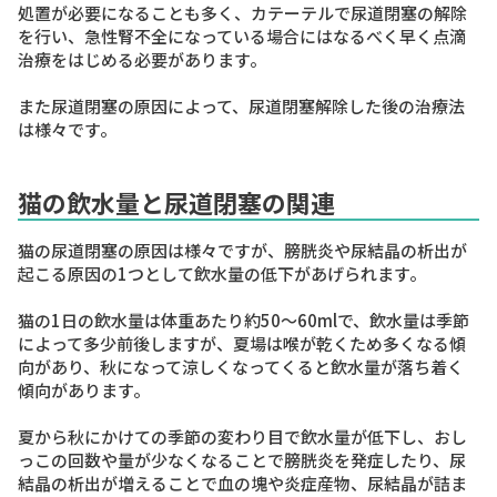
処置が必要になることも多く、カテーテルで尿道閉塞の解除
を行い、急性腎不全になっている場合にはなるべく早く点滴
治療をはじめる必要があります。
また尿道閉塞の原因によって、尿道閉塞解除した後の治療法
は様々です。
猫の飲水量と尿道閉塞の関連
猫の尿道閉塞の原因は様々ですが、膀胱炎や尿結晶の析出が
起こる原因の1つとして飲水量の低下があげられます。
猫の1日の飲水量は体重あたり約50〜60mlで、飲水量は季節
によって多少前後しますが、夏場は喉が乾くため多くなる傾
向があり、秋になって涼しくなってくると飲水量が落ち着く
傾向があります。
夏から秋にかけての季節の変わり目で飲水量が低下し、おし
っこの回数や量が少なくなることで膀胱炎を発症したり、尿
結晶の析出が増えることで血の塊や炎症産物、尿結晶が詰ま