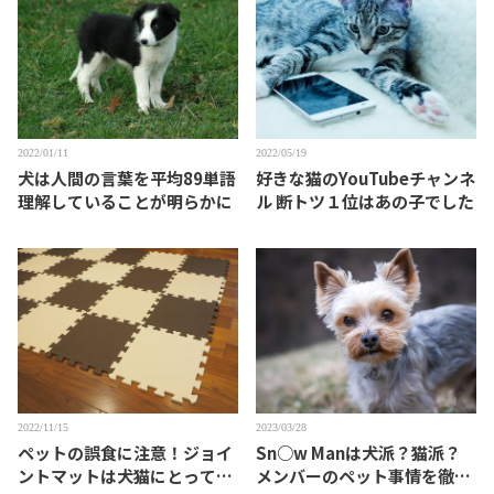
2022/01/11
2022/05/19
犬は人間の言葉を平均89単語
好きな猫のYouTubeチャンネ
理解していることが明らかに
ル 断トツ１位はあの子でした
2022/11/15
2023/03/28
ペットの誤食に注意！ジョイ
Sn○w Manは犬派？猫派？
ントマットは犬猫にとって魅
メンバーのペット事情を徹底