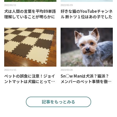
2022/01/11
2022/05/19
犬は人間の言葉を平均89単語
好きな猫のYouTubeチャンネ
理解していることが明らかに
ル 断トツ１位はあの子でした
2022/11/15
2023/03/28
ペットの誤食に注意！ジョイ
Sn○w Manは犬派？猫派？
ントマットは犬猫にとって魅
メンバーのペット事情を徹底
力的？
検証
記事をもっとみる