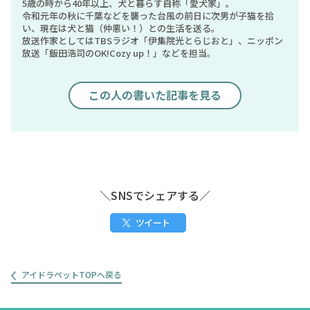
5歳の時から40年以上、犬と暮らす自称「愛犬家」。
令和元年の秋に千葉などを襲った台風の前日に次男が子猫を拾
い、現在は犬と猫（仲悪い！）との生活を送る。
放送作家としてはTBSラジオ「伊集院光とらじおと」、ニッポン
放送「飯田浩司のOK!Cozy up！」などを担当。
この人の書いた記事を見る
＼SNSでシェアする／
ツイート
アイドラペットTOPへ戻る