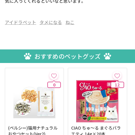
気に入ってくれるといいなと思います。
アイドラペット
タメになる
ねこ
おすすめのペットグッズ
0
12
(ペルシー)猫用ナチュラル
CIAO ちゅ～る まぐろバラ
おやつセット(Ver2)
エティ 14g×20本