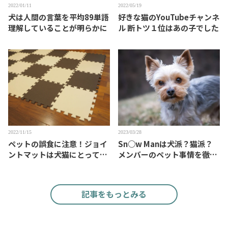
2022/01/11
2022/05/19
犬は人間の言葉を平均89単語
好きな猫のYouTubeチャンネ
理解していることが明らかに
ル 断トツ１位はあの子でした
2022/11/15
2023/03/28
ペットの誤食に注意！ジョイ
Sn○w Manは犬派？猫派？
ントマットは犬猫にとって魅
メンバーのペット事情を徹底
力的？
検証
記事をもっとみる