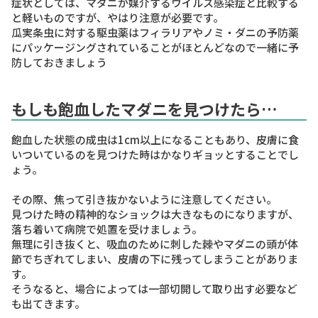
症状としては、マダニが媒介するウイルス感染症と比較する
と軽いものですが、やはり注意が必要です。
瓜実条虫に対する駆虫薬はフィラリアやノミ・ダニの予防薬
にパッケージングされていることがほとんどなので一緒に予
防しておきましょう
もしも飽血したマダニを見つけたら…
飽血した状態の成虫は1cm以上になる
こともあり、皮膚に食
いついているのを見つけた時はかなりギョッとすることでし
ょう。
その際、
焦って引き抜かないように注意してください。
見つけた時の精神的なショックは大きなものになりますが、
落ち着いて病院で処置を受けましょう。
無理に引き抜くと、吸血のために刺した棘やマダニの頭が体
節でちぎれてしまい、皮膚の下に残ってしまうことがありま
す。
そうなると、場合によっては一部切開して取り出す必要など
も出てきます。