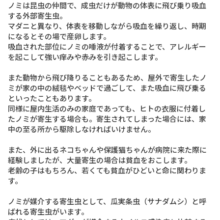
ノミは昆虫の仲間で、成虫だけが動物の体表に飛び乗り吸血
する外部寄生虫。
マダニと異なり、体表を移動しながら吸血を繰り返し、時期
になるとその場で産卵します。
吸血された部位にノミの唾液が付着することで、
アレルギー
を起こして強い痒みや赤みを引き起こします
。
また動物から飛び降りることもあるため、屋外で寄生したノ
ミが家の中の絨毯やベッドで過ごして、また吸血に飛び乗る
といったこともあります。
同様に屋内生活のみの家庭であっても、ヒトの衣服に付着し
たノミが寄生する場合も。寄生されてしまった場合には、家
中の至る所から駆除しなければいけません。
また、外に出るネコちゃんや保護猫ちゃんが病院に来た際に
経験しましたが、
大量寄生の場合は貧血をおこします
。
老齢の子はもちろん、若くても貧血がひどいと命に関わりま
す。
ノミが媒介する寄生虫として、瓜実条虫（サナダムシ）と呼
ばれる寄生虫がいます。