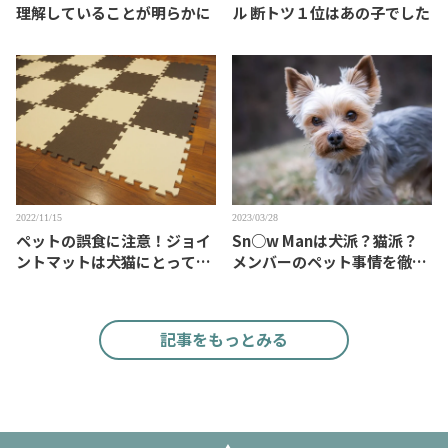
理解していることが明らかに
ル 断トツ１位はあの子でした
2022/11/15
2023/03/28
ペットの誤食に注意！ジョイ
Sn○w Manは犬派？猫派？
ントマットは犬猫にとって魅
メンバーのペット事情を徹底
力的？
検証
記事をもっとみる