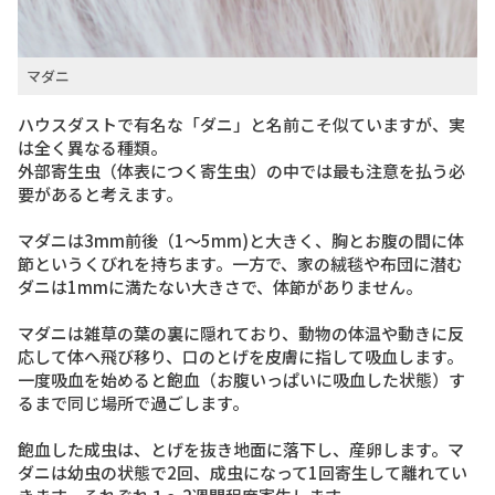
マダニ
ハウスダストで有名な「ダニ」と名前こそ似ていますが、実
は全く異なる種類。
外部寄生虫（体表につく寄生虫）の中では最も注意を払う必
要があると考えます。
マダニ
は3mm前後（1〜5mm)と大きく、胸とお腹の間に体
節というくびれを持ちます。一方で、家の絨毯や布団に潜む
ダニ
は1mmに満たない大きさで、体節がありません。
マダニは雑草の葉の裏に隠れており、動物の体温や動きに反
応して体へ飛び移り、口のとげを皮膚に指して吸血します。
一度吸血を始めると飽血（お腹いっぱいに吸血した状態）す
るまで同じ場所で過ごします。
飽血した成虫は、とげを抜き地面に落下し、産卵します。マ
ダニは幼虫の状態で2回、成虫になって1回寄生して離れてい