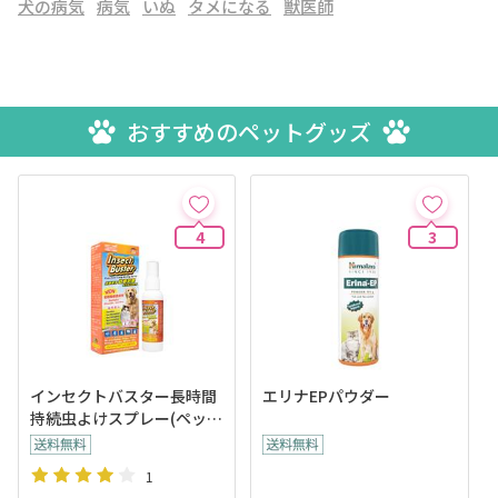
犬の病気
病気
いぬ
タメになる
獣医師
おすすめのペットグッズ
4
3
インセクトバスター長時間
エリナEPパウダー
持続虫よけスプレー(ペット
用)
1