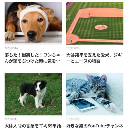
2022/07/14
2023/08/03
落ちた！衝突した！ワンちゃ
大谷翔平を支えた愛犬、ジギ
んが頭をぶつけた時に気をつ
ーとエースの物語
けること
2022/01/11
2022/05/19
犬は人間の言葉を平均89単語
好きな猫のYouTubeチャンネ